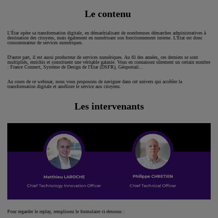
Le contenu
L'État opère sa transformation digitale, en dématérialisant de nombreuses démarches administratives à
destination des citoyens, mais également en numérisant son fonctionnement interne. L'État est donc
consommateur de services numériques.
D'autre part, il est aussi producteur de services numériques. Au fil des années, ces derniers se sont
multipliés, enrichis et constituent une véritable galaxie. Vous en connaissez sûrement un certain nombre
: France Connect, Système de Design de l'État (DSFR), Géoportail...
Au cours de ce webinar, nous vous proposons de naviguer dans cet univers qui accélère la
transformation digitale et améliore le service aux citoyens.
Les intervenants
Pour regarder le replay, remplissez le formulaire ci-dessous :