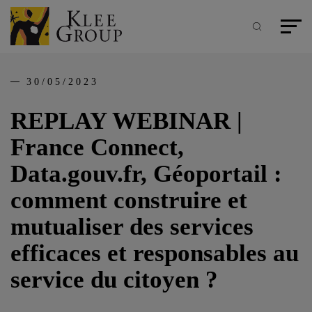
Panneau de gestion des cookies
Aller
au
contenu
Recherche
Menu pr
principal
30/05/2023
REPLAY WEBINAR |
France Connect,
Data.gouv.fr, Géoportail :
comment construire et
mutualiser des services
efficaces et responsables au
service du citoyen ?