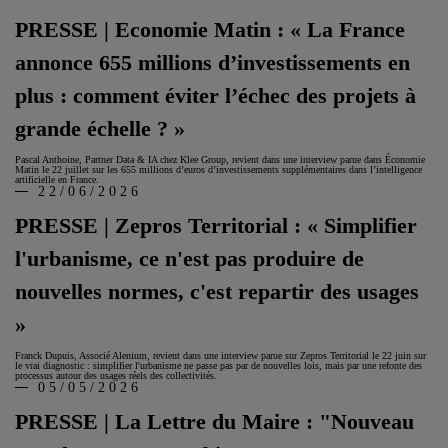
PRESSE | Economie Matin : « La France
annonce 655 millions d’investissements en
plus : comment éviter l’échec des projets à
grande échelle ? »
Pascal Anthoine, Partner Data & IA chez Klee Group, revient dans une interview parue dans Économie
Matin le 22 juillet sur les 655 millions d’euros d’investissements supplémentaires dans l’intelligence
artificielle en France.
22/06/2026
PRESSE | Zepros Territorial : « Simplifier
l'urbanisme, ce n'est pas produire de
nouvelles normes, c'est repartir des usages
»
Franck Dupuis, Associé Alenium, revient dans une interview parue sur Zepros Territorial le 22 juin sur
le vrai diagnostic : simplifier l'urbanisme ne passe pas par de nouvelles lois, mais par une refonte des
processus autour des usages réels des collectivités.
05/05/2026
PRESSE | La Lettre du Maire : "Nouveau