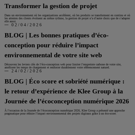
Transformer la gestion de projet
Dans un environnement où les organisations accélèrent, où les produits se transforment en continu et où
les attentes des clients évoluent au même rythme, la gestion de projet n’a d’autre choix que de s’adapter
elle aussi.
02/04/2026
BLOG | Les bonnes pratiques d’éco-
conception pour réduire l’impact
environnemental de votre site web
Découvrez les leviers clés de l’éco‑conception web pour limiter l’empreinte carbone de votre site,
améliorer les temps de chargement et renforcer durablement votre référencement naturel.
24/02/2026
BLOG | Éco score et sobriété numérique :
le retour d’expérience de Klee Group à la
Journée de l’écoconception numérique 2026
À l’occasion de la Journée de l’écoconception numérique 2026, Klee Group a présenté une approche
pragmatique pour réduire l’impact environnemental des projets digitaux grâce à un éco-score.