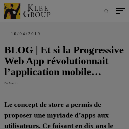
Panneau de gestion des cookies
Aller
au
contenu
Recherche
Menu pr
principal
10/04/2019
BLOG | Et si la Progressive
Web App révolutionnait
l’application mobile…
Par Marc C.
Le concept de store a permis de
proposer une myriade d’apps aux
utilisateurs. Ce faisant en dix ans le