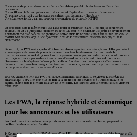
Une ergonomie plus moderne : en exploitant les pleines possibilités des écrans tactiles et des
navigateurs
Une meilleure visibilité : grâce à une indexation privilégiée dans les moteurs de recherche
Un partage social natif : car les pages consultées sont désormais « linkables »
Une sécurité renforcée : par une adoption systématique du protocole HTTPS
En proposant dans le même temps une ligne projet et budgétaire claire, il est aisé de comprendre
pourquoi les DSI s’intéressent fortement au sujet. En effet, non seulement les coûts de développement
s’annoncent moins élevés qu’une application native, mais ils peuvent surtout être mutualisés avec le
chantier web au sens large. C’est également le cas de l’infrastructure, des ressources projet, de la
maintenance…
De surcroît, les PWA sont capables d’utiliser les pleines capacités de nos téléphones. Elles permettent
en conséquence de penser de puissants services, dans tous les domaines. La direction de la
communication et le marketing seront ravis de pouvoir développer des pushs, des alertes éditoriales et
du ciblage utilisateur pas seulement sur la page d’accueil de leur site institutionnel, mais aussi
directement sur le téléphone de leurs publics cibles. Les directions métier quant à elles peuvent
désormais, sans contrainte, intégrer des fonctions e-commerce, ou des services professionnels sur tous
les supports et dans tous les contextes d’usages.
Tous ces arguments font des PWA, un nouvel instrument performant au service de la stratégie des
organisations. Il n’y a en effet plus de frein à la promotion des services et à l’interaction avec les
publics, même dans le contexte exigeant de la mobilité. Les derniers verrous technologiques viennent
d’être levés.
Les PWA, la réponse hybride et économique
pour les annonceurs et les utilisateurs
Les PWA forment la synthèse des applications natives et des sites web mobiles, en proposant le
meilleur des deux mondes. En effet :
1/ Comme un site mobile, la PWA dispose d’une URL : elle est donc par nature un objet internet et elle
offre à ce titre une visibilité dans les moteurs de recherche.