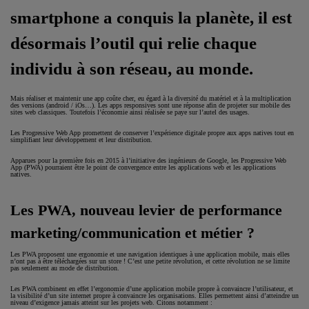
smartphone a conquis la planète, il est
désormais l’outil qui relie chaque
individu à son réseau, au monde.
Mais réaliser et maintenir une app coûte cher, eu égard à la diversité du matériel et à la multiplication
des versions (android / iOs…). Les apps responsives sont une réponse afin de projeter sur mobile des
sites web classiques. Toutefois l’économie ainsi réalisée se paye sur l’autel des usages.
Les Progressive Web App promettent de conserver l’expérience digitale propre aux apps natives tout en
simplifiant leur développement et leur distribution.
Apparues pour la première fois en 2015 à l’initiative des ingénieurs de Google, les Progressive Web
App (PWA) pourraient être le point de convergence entre les applications web et les applications
natives.
Les PWA, nouveau levier de performance
marketing/communication et métier ?
Les PWA proposent une ergonomie et une navigation identiques à une application mobile, mais elles
n’ont pas à être téléchargées sur un store ! C’est une petite révolution, et cette révolution ne se limite
pas seulement au mode de distribution.
Les PWA combinent en effet l’ergonomie d’une application mobile propre à convaincre l’utilisateur, et
la visibilité d’un site internet propre à convaincre les organisations. Elles permettent ainsi d’atteindre un
niveau d’exigence jamais atteint sur les projets web. Citons notamment :