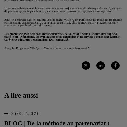
Là où un site internet était le même pour tous et où l’enjeu était tout de même que chacun s’y retrouve
(Ergonomie, approche par cibles …), ici ce sont les utilisateurs qui s’approprient votre produit.
Ainsi on ne pousse plus les contenus lors de chaque visite. C’est l’utilisateur lui-même qui les réclame
par son simple comportement (Ce qu’il aime, ce qu’il fait, où il se situe, etc.). « Progressivement »
vous vous rapprochez de vos utilisateurs.
Les Progressive Web App sont encore émergentes. Aujourd’hui, seuls quelques sites ont déjà
passé le cap. Néanmoins, les avantages pour les entreprises et les services publics sont évidents :
expérience utilisateur personnalisée, ROI, simplicité…
Alors, les Progressive Web App… Vraie révolution ou simple buzz word ?
Partager
Partager
Partager
sur
sur
sur
Twitter
LinkedIn
Facebook
A lire aussi
05/05/2026
BLOG | De la méthode au partenariat :