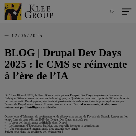
Panneau de gestion des cookies
Aller
au
contenu
Recherche
Menu pr
principal
12/05/2025
BLOG | Drupal Dev Days
2025 : le CMS se réinvente
à l’ère de l’IA
Du 15 au 18 avril 2025, la Team Klee a participé aux
Drupal Dev Days
, organisés à Louvain, en
Belgique. Situé au cœur du campus technologique, le Quadrivium a accueilli près de 300 membres de
la communauté. Développeurs, étudiants et passionnés du web se sont réunis pour explorer ce que
l'avenir de Drupal nous réserve. Et une chose est claire :
Drupal se réinvente, et cela passe
notamment par l'intelligence artificielle
.
Quatre jours d’échanges, de conférences et de découvertes autour de l’avenir de Drupal. Retour sur les
temps forts de cette édition 2025 des Drupal Dev Days, marquée par :
• L’essor de l’intelligence artificielle dans Drupal
• Le lancement d’Experience Builder, une nouvelle ère pour la contribution
• Une communauté internationale plus engagée que jamais
Suivez-nous dans les coulisses de l’événement !