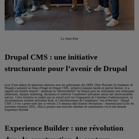
La Team Klee
Drupal CMS : une initiative
structurante pour l’avenir de Drupal
Lors d’une séance de questions réponses avec les participants des DDD, Dries Buytaert (le fondateur de
Drupal) a présenté un bilan d’étape de Drupal CMS, initiative majeure lancée en janvier dernier, et a
rappelé son double objectif : améliorer la “découvrabilité” de Drupal pour les utilisateurs non techniques
(rédacteurs, équipes marketing, décideurs) et renforcer l’expérience utilisateur autour des fonctionnalités
natives. Cette initiative se traduit par un travail actif sur l’ergonomie de l’interface d’administration, la
documentation orientée utilisateur final, et l’enrichissement de l’expérience "out-of-the-box". Drupal
CMS 1.0 est à peine sorti que sa version 2.0 annonce déjà d'autres révolutions ! Annoncé pour la fin du
troisième trimestre 2025, celui-ci promet une nouvelle interface de contribution via le très attendu
Experience Builder.
Experience Builder : une révolution