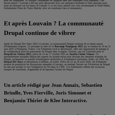
pour les Drupaliens. Et lorsque l’évènement est organisé dans une charmante ville flamande, c’est
encore mieux ! Louvain a été une jolie découverte avec son ambiance étudiante (c’était amusant pour
nous de retourner sur les bancs de l’amphi !), et ses lieux animés (on vous recommande le Oude Markt,
littéralement Place du Vieux Marché, avec ses nombreux bars et restaurants).
Et après Louvain ? La communauté
Drupal continue de vibrer
Après les Drupal Dev Days 2025 à Louvain, la communauté Drupal continue de se réunir autour
d'événements majeurs. Le prochain en date est le
Barcamp Perpignan 2025
qui se tiendra du 19 au 21
juin 2025 à Perpignan, France. Cet événement local et décontracté, offre une opportunité de partage et
de collaboration pour les passionnés de Drupal dans la région. Ensuite, cap sur l'Autriche pour le
DrupalCon Vienna 2025
, prévu du 14 au 17 octobre 2025 au
Austria Center Vienna
. Ce
rassemblement européen réunira des experts du monde entier pour discuter des dernières avancées de
Drupal, notamment en matière d'intelligence artificielle et d'expérience utilisateur. Enfin, en 2026, les
Drupal Dev Days
se dérouleront à Athènes, en Grèce. Prévu du 22 au 26 avril 2026, cet événement
promet de poursuivre les discussions entamées à Louvain, en mettant l'accent sur l'évolution de Drupal
en tant que produit et sur l'intégration de l'IA dans le CMS. Ces événements offrent des occasions
uniques de contribuer, d'apprendre et de façonner l'avenir de Drupal.
Un article rédigé par Jean Annaix, Sebastien
Brindle, Yves Fierville, Joris Simonet et
Benjamin Thiriet de Klee Interactive.