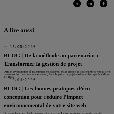
Partager
Partager
Partager
sur
sur
sur
Twitter
LinkedIn
Facebook
A lire aussi
05/05/2026
BLOG | De la méthode au partenariat :
Transformer la gestion de projet
Dans un environnement où les organisations accélèrent, où les produits se transforment en continu et où
les attentes des clients évoluent au même rythme, la gestion de projet n’a d’autre choix que de s’adapter
elle aussi.
02/04/2026
BLOG | Les bonnes pratiques d’éco-
conception pour réduire l’impact
environnemental de votre site web
Découvrez les leviers clés de l’éco‑conception web pour limiter l’empreinte carbone de votre site,