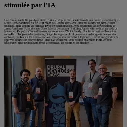
stimulée par l'IA
Une communauté Drupal dynamique, curieuse, et plus que jamais ouverte aux nouvelles technologies.
L'intelligence artificielle a été le fil rouge des Drupal Dev Days : non pas comme un simple sujet
tendance, mais comme un véritable levier de transformation. Avec notamment les présentations de
James Abrahams (AI is the new UI) et Marcus Johansson (Building Agents with code or no-code or
low-code), Drupal s’affirme d’ores-et-déjà comme un CMS AI-ready. Une fusion qui semble même
naturelle : l’IA génère des contenus, Drupal les organise. L’IA permettra via des agents de créer des
contenus, publier sur les réseaux sociaux, vous joindre sur votre téléphone (!). C’est une grande aide
pour vos équipes de contributions. Mais pas seulement, vous pourrez également l’utiliser pour
développer, créer de nouveaux types de contenus, les modifier, les traduire …