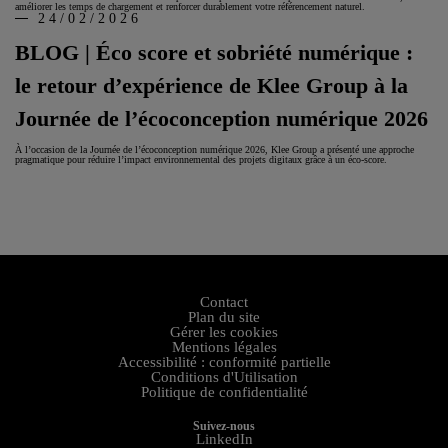
améliorer les temps de chargement et renforcer durablement votre référencement naturel.
24/02/2026
BLOG | Éco score et sobriété numérique :
le retour d’expérience de Klee Group à la
Journée de l’écoconception numérique 2026
À l’occasion de la Journée de l’écoconception numérique 2026, Klee Group a présenté une approche
pragmatique pour réduire l’impact environnemental des projets digitaux grâce à un éco-score.
Contact
Plan du site
Gérer les cookies
Mentions légales
Accessibilité : conformité partielle
Conditions d'Utilisation
Politique de confidentialité
Suivez-nous
LinkedIn