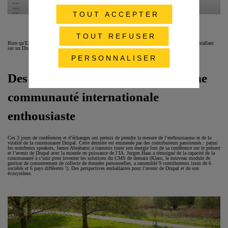
TOUT ACCEPTER
Présentation de l’interface d’Experience Builder
TOUT REFUSER
Bien qu'Expérience builder ne soit pas encore publié, et est déjà possible de jouer avec en l’installant
sur un Drupal vierge depuis le dépôt du projet.
PERSONNALISER
Des transformations portées par une
communauté internationale
enthousiaste
Ces 3 jours de conférences et d’échanges ont permis de prendre la mesure de l’enthousiasme et de la
vitalité de la communauté Drupal. Cette dernière est emmenée par des contributeurs passionnés : parmi
les nombreux speakers, James Abrahams a transmis toute son énergie lors de sa conférence sur le présent
et l’avenir de Drupal avec la montée en puissance de l’IA. Jurgen Haas a témoigné de la capacité de la
communauté à s’unir pour inventer les solutions du CMS de demain (Klaro, le nouveau module de
gestion de consentement de collecte de données personnelles, a rassemblé 9 contributeurs issus de 6
sociétés et 6 pays différents !). Des perspectives emballantes pour l’avenir de Drupal et de son
écosystème.