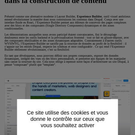
dans la construction de contenu
Présenté comme une alternative moderne à Layout Builder,
Experience Builder
, outil visuel ambitieux
entend révolutionner la manière dont nous construisons les contenus dans Drupal. Conçu avec une
interface fluide en React, l’Experience Builder permet aux éditeurs de concevoir des pages complexes
avec des blocs et des composants (Single Directory Components) dynamiques et des zones
conditionnelles.
Les démonstrations auxquelles nous avons participé étaient convaincantes, fini le découplage
douloureux entre les outils backend et la prévisualisation frontend : tout se fait en glisser-déposer, avec
des composants réutilisables et des zones dynamiques adaptables. Contrairement à d'autres outils
WYSIWYG, l’Experience Builder ne sacrifie pas la structure de données au profit de la flexibilité : il
s’appuie sur les entités Drupal, respecte les schémas et reste configurable . Ce qui rend l’Experience
Builder réellement révolutionnaire, c’est sa flexibilité.
En tant que développeurs, nous pouvons définir nos propres composants, exposer des données
dynamiques, intégrer des vues ou des blocs personnalisés, et permettre aux équipes de les manipuler
sans casser la structure du site. Cela nous oblige à repenser notre façon d’architecturer un site Drupal, à
penser "composant" plutôt que "template".
Ce site utilise des cookies et vous
donne le contrôle sur ceux que
vous souhaitez activer