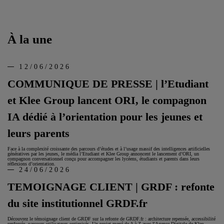
À la une
12/06/2026
COMMUNIQUE DE PRESSE | l’Etudiant
et Klee Group lancent ORI, le compagnon
IA dédié à l’orientation pour les jeunes et
leurs parents
Face à la complexité croissante des parcours d’études et à l’usage massif des intelligences artificielles
génératives par les jeunes, le média l’Etudiant et Klee Group annoncent le lancement d’ORI, un
compagnon conversationnel conçu pour accompagner les lycéens, étudiants et parents dans leurs
réflexions d’orientation.
24/06/2026
TEMOIGNAGE CLIENT | GRDF : refonte
du site institutionnel GRDF.fr
Découvrez le témoignage client de GRDF sur la refonte de GRDF.fr : architecture repensée, accessibilité
renforcée, parcours utilisateurs optimisés. Un projet mené de A à Z avec l'Agence Digitale de Klee