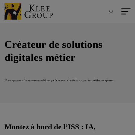
Panneau de gestion des cookies
Aller
au
contenu
Recherche
Menu pr
principal
Créateur de solutions
digitales métier
Nous apportons la réponse numérique parfaitement adaptée à vos projets métier complexes
Montez à bord de l’ISS : IA,