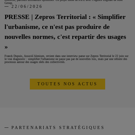
Group.
22/06/2026
PRESSE | Zepros Territorial : « Simplifier
l'urbanisme, ce n'est pas produire de
nouvelles normes, c'est repartir des usages
»
Franck Dupuis, Associé Alenium, revient dans une interview parue sur Zepros Territorial le 22 juin sur
le vrai diagnostic : simplifier l'urbanisme ne passe pas par de nouvelles lois, mais par une refonte des
processus autour des usages réels des collectivités.
TOUTES NOS ACTUS
PARTENARIATS STRATÉGIQUES