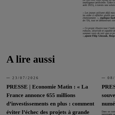
intelligence artificielle. Grâce
août 2025), à travers une solut
« Les jeunes utilisent déjà mas
les aider à réfléchir plutôt q
cheminement.
»,
explique Aud
de l’IA, tout en démontrant con
« Ce projet illustre tout l’int
robuste, sécurisée et capable d
sommes ravis de voir que ce pro
»,
ajoute Filip Gluszak, Respo
A lire aussi
23/07/2026
08
PRESSE | Economie Matin : « La
PRESS
France annonce 655 millions
souve
d’investissements en plus : comment
numé
éviter l’échec des projets à grande
Dans un cont
persistante 