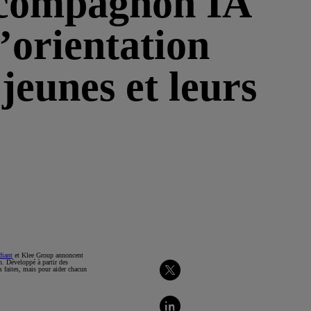
 compagnon IA
l’orientation
 jeunes et leurs
diant
et Klee Group annoncent
n. Développé à partir des
s faites, mais pour aider chacun
Partager
sur
Twitter