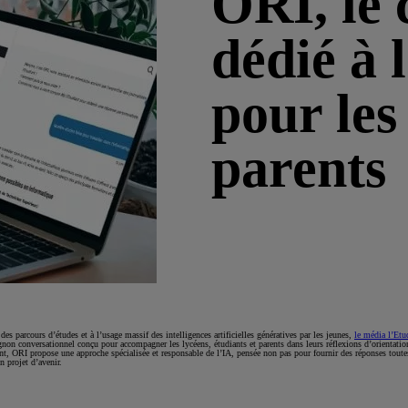
ORI, le
dédié à 
pour les
parents
des parcours d’études et à l’usage massif des intelligences artificielles génératives par les jeunes,
le média l’Etu
on conversationnel conçu pour accompagner les lycéens, étudiants et parents dans leurs réflexions d’orientatio
nt, ORI propose une approche spécialisée et responsable de l’IA, pensée non pas pour fournir des réponses toute
n projet d’avenir.