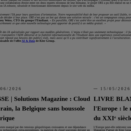
 à une collaboration étroite entre ces deux experts reconnus de leur domaine, le projet ORI a pu être réalisé en u
ion IA robuste, sécurisée et fonctionnant directement depuis le site web du média.
sivement l’IA pour leurs questions d’orientation. Notre responsabilité était de leur proposer un outil fiable, tr
ue de décider à leur place. ORI n’est pas un bot qui donne une solution miracle : c’est un compagnon conçu po
rey Weiss, CTO du groupe l’Etudiant.
«
En parallèle, ORI s’est avéré être un excellent projet pour déconst
crètement ce que cette nouvelle technologie peut apporter de positif à un média gratuit. »
érêt des IA spécialisées par rapport aux modèles généralistes. L’enjeu n’était pas seulement technologique : il fa
e transmettre l’ADN éditorial et la fiabilité informationnelle de l’Etudiant dans une expérience conversationne
jet répond aux besoins des publics visés, mais aussi qu’il a pu contribuer significativement à l’acculturation 
nsable de l'offre
AI & Data
de Klee Group.
/06/2026
15/05/2026
E | Solutions Magazine : Cloud
LIVRE BLANC
rain, la Belgique sans boussole
l'Europe : le
rique
du XXIᵉ siècl
exte marqué par des tensions géopolitiques croissantes et une dépendance
L'Europe peut-elle redevenir un
aux technologies extra-européennes, la question du cloud souverain devient un
Managing Partner de Klee Group,