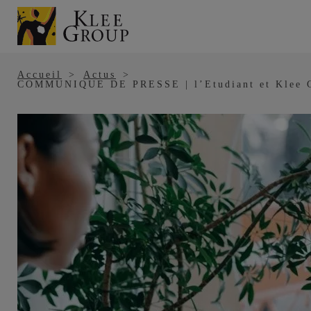
Panneau de gestion des cookies
Aller
au
contenu
principal
Accueil
Actus
COMMUNIQUE DE PRESSE | l’Etudiant et Klee Grou