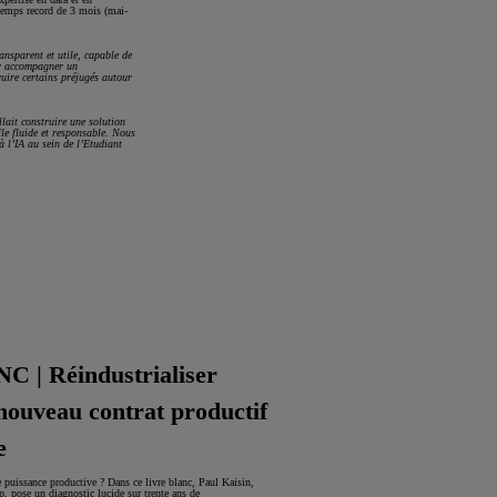
n temps record de 3 mois (mai-
ansparent et utile, capable de
ur accompagner un
ruire certains préjugés autour
llait construire une solution
lle fluide et responsable. Nous
à l’IA au sein de l’Etudiant
 | Réindustrialiser
 nouveau contrat productif
e
e puissance productive ? Dans ce livre blanc, Paul Kaisin,
 pose un diagnostic lucide sur trente ans de