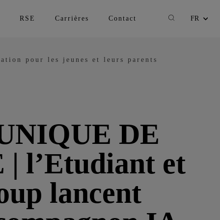
Recherche
RSE
Carrières
Contact
FR
Changer la lan
ion pour les jeunes et leurs parents
NIQUE DE
 l’Etudiant et
oup lancent