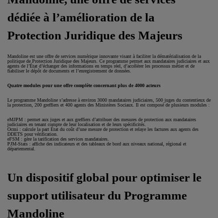
dédiée à l’amélioration de la
Protection Juridique des Majeurs
Mandoline est une offre de services numérique innovante visant à faciliter la dématérialisation de la
politique de Protection Juridique des Majeurs. Ce programme permet aux mandataires judiciaires et aux
agents de l’État d’échanger des informations en temps réel, d’accélérer les processus métier et de
fiabiliser le dépôt de documents et l’enregistrement de données.
Quatre modules pour une offre complète concernant plus de 4000 acteurs
Le programme Mandoline s’adresse à environ 3000 mandataires judiciaires, 500 juges du contentieux de
la protection, 200 greffiers et 400 agents des Ministères Sociaux. Il est composé de plusieurs modules :
eMJPM : permet aux juges et aux greffiers d’attribuer des mesures de protection aux mandataires
judiciaires en tenant compte de leur localisation et de leurs spécificités.
Ocmi : calcule la part État du coût d’une mesure de protection et relaye les factures aux agents des
DDETS pour vérification.
eFSM : gère la tarification des services mandataires.
PJM-Stats : affiche des indicateurs et des tableaux de bord aux niveaux national, régional et
départemental.
Un dispositif global pour optimiser le
support utilisateur du Programme
Mandoline