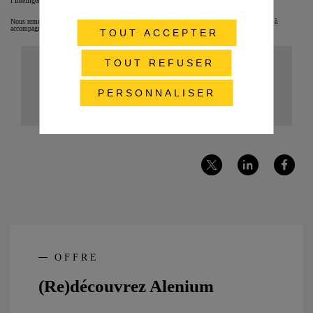
l’Intelligence Artificielle et d’un agent conversationnel pour améliorer encore plus le service.
Nous remercions Sandrine H. pour son témoignage inspirant et nous réjouissons de continuer à
accompagner la DGCS dans ses projets futurs.
TOUT ACCEPTER
TOUT REFUSER
YouTube est désactivé.
AUTORISER
PERSONNALISER
Partager
Partager
Partager
sur
sur
sur
Twitter
LinkedIn
Facebook
OFFRE
(Re)découvrez Alenium