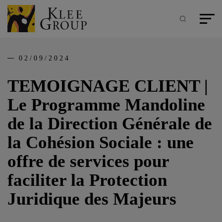
Panneau de gestion des cookies
Aller
au
contenu
Recherche
Menu pr
principal
02/09/2024
TEMOIGNAGE CLIENT |
Le Programme Mandoline
de la Direction Générale de
la Cohésion Sociale : une
offre de services pour
faciliter la Protection
Juridique des Majeurs