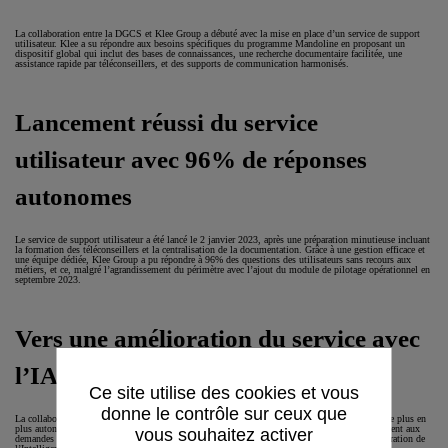
La collaboration entre la DGCS et Klee Group a débuté avec la mise en place d’un service de support
utilisateur. Klee a su répondre aux besoins spécifiques du programme Mandoline en proposant un
dispositif global qui inclut des bases de connaissances, une recherche documentaire facilitée, une
assistance rapide par téléconseillers, et des supports de communication harmonisés.
Lancement réussi du service
utilisateur avec 96% de réponses
autonomes
Le service de support utilisateur a été lancé le 2 janvier 2023, après une préparation minutieuse incluant
la formation des téléconseillers et la centralisation de la documentation. Grâce à une gestion efficace et
une équipe dédiée, Klee Group a pu répondre à 96% des questions des utilisateurs sans recours aux
métiers, et ce, malgré l’agrandissement du périmètre avec l’ajout du module de pilotage opérationnel en
septembre 2023.
Vers une amélioration du service avec
l’IA et un chatbot
Ce site utilise des cookies et vous
donne le contrôle sur ceux que
La collaboration avec Klee Group a été un véritable succès. L’équipe de support est devenue de plus en
plus autonome et compétente, réduisant le nombre de tickets en attente et répondant efficacement aux
vous souhaitez activer
demandes des utilisateurs. Pour l’avenir, la DGCS envisage de travailler avec Klee sur l’intégration de