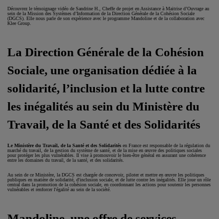
Découvrez le témoignage vidéo de Sandrine H., Cheffe de projet en Assistance à Maitrise d’Ouvrage au
sein de la Mission des Systèmes d’Information de la Direction Générale de la Cohésion Sociale
(DGCS). Elle nous parle de son expérience avec le programme Mandoline et de la collaboration avec
Klee Group.
La Direction Générale de la Cohésion
Sociale, une organisation dédiée à la
solidarité, l’inclusion et la lutte contre
les inégalités au sein du Ministère du
Travail, de la Santé et des Solidarités
Le Ministère du Travail, de la Santé et des Solidarités
en France est responsable de la régulation du
marché du travail, de la gestion du système de santé, et de la mise en œuvre des politiques sociales
pour protéger les plus vulnérables. Il vise à promouvoir le bien-être général en assurant une cohérence
entre les domaines du travail, de la santé, et des solidarités.
Au sein de ce Ministère, la DGCS est chargée de concevoir, piloter et mettre en œuvre les politiques
publiques en matière de solidarité, d'inclusion sociale, et de lutte contre les inégalités. Elle joue un rôle
central dans la promotion de la cohésion sociale, en coordonnant les actions pour soutenir les personnes
vulnérables et renforcer l'égalité au sein de la société.
Mandoline, une offre de services