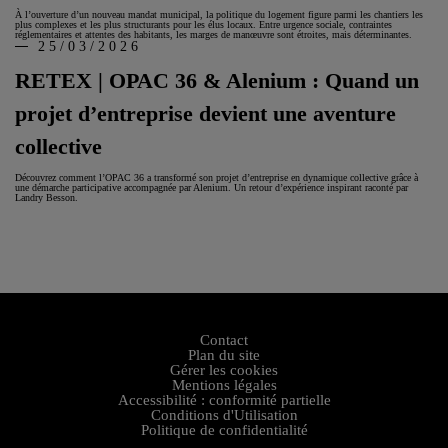
À l’ouverture d’un nouveau mandat municipal, la politique du logement figure parmi les chantiers les
plus complexes et les plus structurants pour les élus locaux. Entre urgence sociale, contraintes
réglementaires et attentes des habitants, les marges de manœuvre sont étroites, mais déterminantes.
25/03/2026
RETEX | OPAC 36 & Alenium : Quand un
projet d’entreprise devient une aventure
collective
Découvrez comment l’OPAC 36 a transformé son projet d’entreprise en dynamique collective grâce à
une démarche participative accompagnée par Alenium. Un retour d’expérience inspirant raconté par
Landry Besson.
Contact
Plan du site
Gérer les cookies
Mentions légales
Accessibilité : conformité partielle
Conditions d'Utilisation
Politique de confidentialité