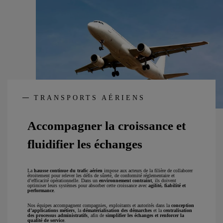
TRANSPORTS AÉRIENS
Accompagner la croissance et
fluidifier les échanges
La
hausse continue du trafic aérien
impose aux acteurs de la filière de collaborer
étroitement pour relever les défis de sûreté, de conformité réglementaire et
d’efficacité opérationnelle. Dans un
environnement contraint
, ils doivent
optimiser leurs systèmes pour absorber cette croissance avec
agilité, fiabilité et
performance
.
Nos équipes accompagnent compagnies, exploitants et autorités dans la
conception
d’applications métiers
, la
dématérialisation des démarches
et la
centralisation
des processus administratifs
, afin de
simplifier les échanges et renforcer la
qualité de service
.