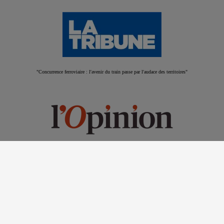
"Concurrence ferroviaire : l'avenir du train passe par l'audace des territoires"
"Et si le problème des transports n’était pas le financement, mais le modèle ?"