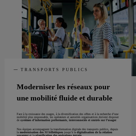
TRANSPORTS PUBLICS
Moderniser les réseaux pour
une mobilité fluide et durable
Face à la croissance des usages, à la diversification des offres et à la recherche d’une
mobilité plus responsable, les opérateurs et autorités organisatrices doivent disposer
de
systèmes d’information performants
,
interconnectés et centrés sur l’usager
.
Nos équipes accompagnent la transformation digitale des transports publics, depuis
la
modernisation des SI billettiques
jusqu’à la
digitalisation de la relation
voyageur
et la
planification des opérations terrain
.