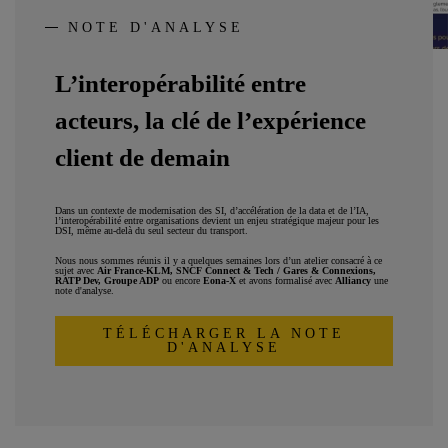
NOTE D'ANALYSE
L’interopérabilité entre
acteurs, la ​clé de l’expérience
client de demain
Dans un contexte de modernisation des SI, d’accélération de la data et de l’IA,
l’interopérabilité entre organisations devient un enjeu stratégique majeur pour les
DSI, même au-delà du seul secteur du transport.
Nous nous sommes réunis il y a quelques semaines lors d’un atelier consacré à ce
sujet avec
Air France-KLM, SNCF Connect & Tech / Gares & Connexions,
RATP Dev, Groupe ADP
ou encore
Eona-X
et avons formalisé avec
Alliancy
une
note d'analyse.
TÉLÉCHARGER LA NOTE
D'ANALYSE