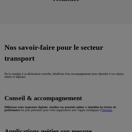
Nos savoir-faire pour le secteur
transport
De la stratégie à sa déclinaison concrète, bénéficiez d'un accompagnement pour répondre à vos enjeux
métier et digitaux.
Conseil & accompagnement
Définissez
votre trajectoire digitale
,
clarifiez vos priorités métier
et
identifiez les leviers de
performance
les plus pertinents pour votre organisation avec l'appui stratégique d'
Alenium
.
Applications métier sur mesure