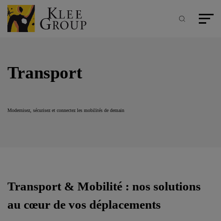
Panneau de gestion des cookies
Aller
au
contenu
Recherche
Menu pr
principal
Transport
Modernisez, sécurisez et connectez les mobilités de demain
Transport & Mobilité : nos solutions
au cœur de vos déplacements