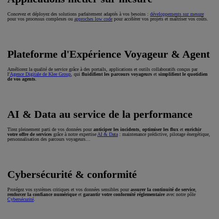
Concevez et déployez des solutions parfaitement adaptés à vos besoins :
développements sur mesure
pour vos processus complexes ou
approches low code
pour accélérer vos projets et maîtriser vos coûts.
Plateforme d'Expérience Voyageur & Agent
Améliorez la qualité de service grâce à des portails, applications et outils collaboratifs conçus par
l'
Agence Digitale de Klee Group
, qui
fluidifient les parcours voyageurs
et
simplifient le quotidien
de vos agents
.
AI & Data au service de la performance
Tirez pleinement parti de vos données pour
anticiper les incidents
,
optimiser les flux
et
enrichir
votre offre de services
grâce à notre expertise
AI & Data
: maintenance prédictive, pilotage énergétique,
personnalisation des parcours voyageurs…
Cybersécurité & conformité
Protégez vos systèmes critiques et vos données sensibles pour
assurer la continuité de service
,
renforcer la confiance numérique
et
garantir votre conformité réglementaire
avec notre pôle
Cybersécurité
.