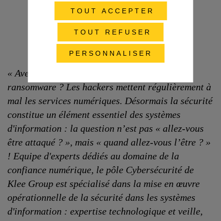
TOUT ACCEPTER
TOUT REFUSER
PERSONNALISER
« Avez-vous déjà subi un déni de service ? Un
ransomware ? Les hackers mettent régulièrement à
mal les services numériques. Désormais la sécurité
constitue un élément essentiel des systèmes
d'information : la question n’est pas « allez-vous
être attaqué ? », mais « quand allez-vous l’être ? »
! Equipe d'experts dédiés au domaine de la
confiance numérique, le pôle Cybersécurité de
Klee Group est spécialisé dans la mise en œuvre
opérationnelle de la sécurité dans les systèmes
d'information : expertise technologique et veille,