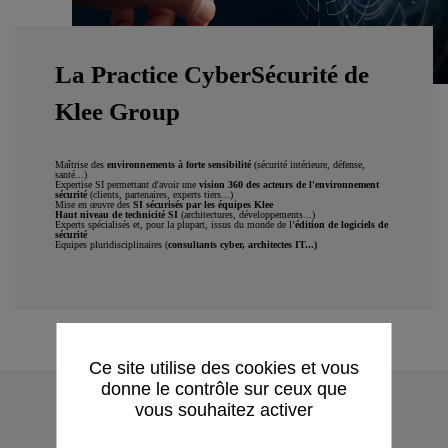
La Practice CyberSécurité de
Klee Group
Maîtrise des
environnements à forte sensibilité
(sécurité intérieure, défense,
santé...)
Expertise SI permettant d'avoir une
vision 360 des acteurs de l'environnement
sécurité
(clients, partenaires, experts tiers...)
Mise en œuvre des
SI sécurisés par les équipes Klee
Haut niveau de technicité SI
(architectures, développements...)
Experts spécialisés et, pour la plupart, issus du monde de l’
édition de logiciels de
sécurité
Equipes pluridisciplinaires (
consultants cyber, architectes IT...)
Ce site utilise des cookies et vous
donne le contrôle sur ceux que
vous souhaitez activer