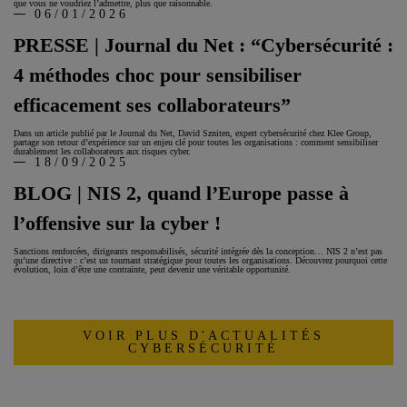
que vous ne voudriez l’admettre, plus que raisonnable.
06/01/2026
PRESSE | Journal du Net : “Cybersécurité :
4 méthodes choc pour sensibiliser
efficacement ses collaborateurs”
Dans un article publié par le Journal du Net, David Szniten, expert cybersécurité chez Klee Group,
partage son retour d’expérience sur un enjeu clé pour toutes les organisations : comment sensibiliser
durablement les collaborateurs aux risques cyber.
18/09/2025
BLOG | NIS 2, quand l’Europe passe à
l’offensive sur la cyber !
Sanctions renforcées, dirigeants responsabilisés, sécurité intégrée dès la conception… NIS 2 n’est pas
qu’une directive : c’est un tournant stratégique pour toutes les organisations. Découvrez pourquoi cette
évolution, loin d’être une contrainte, peut devenir une véritable opportunité.
VOIR PLUS D'ACTUALITÉS
CYBERSÉCURITÉ