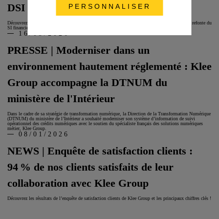
DSI
PERSONNALISER
Découvrez le retour d’expérience des équipes de la DTNUM du Ministère de l’Intérieur, sur la refonte du
SI financier menée avec Klee Group et Ovomnia.
16/03/2026
PRESSE | Moderniser dans un
environnement hautement réglementé : Klee
Group accompagne la DTNUM du
ministère de l'Intérieur
Dans le cadre de sa stratégie de transformation numérique, la Direction de la Transformation Numérique
(DTNUM) du ministère de l’Intérieur a souhaité moderniser son système d’information de suivi
opérationnel des crédits numériques avec le soutien du spécialiste français des solutions numériques
métier, Klee Group.
08/01/2026
NEWS | Enquête de satisfaction clients :
94 % de nos clients satisfaits de leur
collaboration avec Klee Group
Découvrez les résultats de l’enquête de satisfaction clients de Klee Group et les principaux chiffres clés !