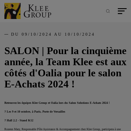
Panneau de gestion des cookies
Aller
au
contenu
Recherche
Menu pr
principal
DU 09/10/2024 AU 10/10/2024
SALON | Pour la cinquième
année, la Team Klee est aux
côtés d'Oalia pour le salon
E-Achats 2024 !
Retrouvez les équipes Klee Group et Oalia lors du Salon Solutions E-Achats 2024 !
? Les 9 et 10 octobre, à Paris, Porte de Versailles
? Hall 2.2 - Stand K12
Rozenn Mary, Responsable Pôle Assistance & Accompagnement chez Klee Group, participera à une