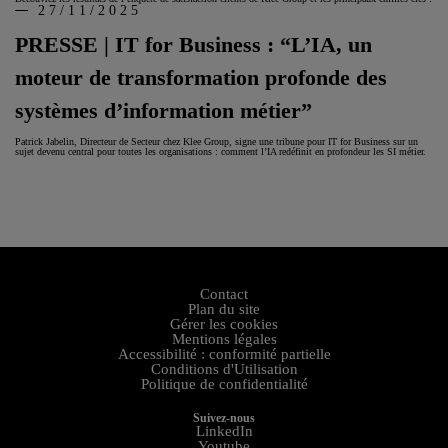
27/11/2025
PRESSE | IT for Business : “L’IA, un
moteur de transformation profonde des
systèmes d’information métier”
Patrick Jabelin, Directeur de Secteur chez Klee Group, signe une tribune pour IT for Business sur un
sujet devenu central pour toutes les organisations : comment l’IA redéfinit en profondeur les SI métier.
Contact
Plan du site
Gérer les cookies
Mentions légales
Accessibilité : conformité partielle
Conditions d'Utilisation
Politique de confidentialité
Suivez-nous
LinkedIn
Youtube