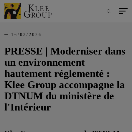
Panneau de gestion des cookies
Aller
au
contenu
Recherche
Menu pr
principal
16/03/2026
PRESSE | Moderniser dans
un environnement
hautement réglementé :
Klee Group accompagne la
DTNUM du ministère de
l'Intérieur