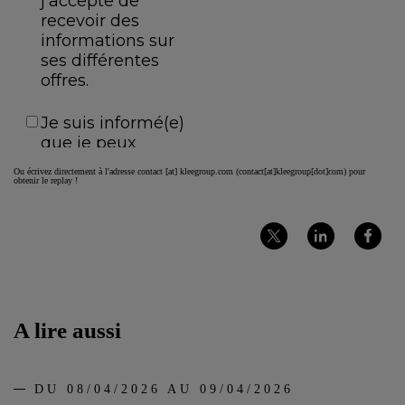
Ou écrivez directement à l'adresse
contact
[at]
kleegroup.com
(contact[at]kleegroup[dot]com)
pour
obtenir le replay !
Partager
Partager
Partager
sur
sur
sur
Twitter
LinkedIn
Facebook
A lire aussi
DU 08/04/2026 AU 09/04/2026