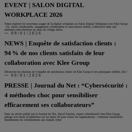
EVENT | SALON DIGITAL
WORKPLACE 2026
Venez explorer les nouveaux usages de la digital workplace au Salon Digital Workplace avec Klee Group
: IA, outils collaboratifs, engagement collaborateur et innovations métier, à découvrir dans une
ambiance rétro‑futuriste au cœur du village Jalios.
08/01/2026
NEWS | Enquête de satisfaction clients :
94 % de nos clients satisfaits de leur
collaboration avec Klee Group
Découvrez les résultats de l’enquête de satisfaction clients de Klee Group et les principaux chiffres clés !
06/01/2026
PRESSE | Journal du Net : “Cybersécurité :
4 méthodes choc pour sensibiliser
efficacement ses collaborateurs”
Dans un article publié par le Journal du Net, David Szniten, expert cybersécurité chez Klee Group,
partage son retour d’expérience sur un enjeu clé pour toutes les organisations : comment sensibiliser
durablement les collaborateurs aux risques cyber.