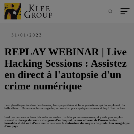
Panneau de gestion des cookies
Aller
au
contenu
Recherche
Menu pr
principal
31/01/2023
REPLAY WEBINAR | Live
Hacking Sessions : Assistez
en direct à l'autopsie d'un
crime numérique
Les cyberattaques touchent les données, leurs propriétaires et les organisations qui les emploient. La
belle affaire... On restaure les sauvegardes, on remet en place quelques serveurs et hop ! Tout va bien.
Sauf que derrière ces téraoctets volés ou rendus illisibles par un ransomware, il y a de plus en plus
souvent le
blocage du service d'urgence d'un hôpital
, la
mise à l'arrêt de l'ensemble des
formalités d'état civil d'une mairie
ou encore la
destruction des moyens de production énergétique
d'un pays
.