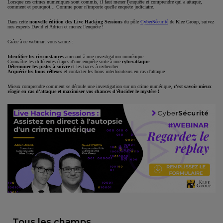
Lorsque ces crimes numériques sont commis, il faut mener l'enquête et comprendre qui a attaqué,
comment et pourquoi... Comme pour n'importe quelle enquête judiciaire.
Dans cette
nouvelle édition des Live Hacking Sessions
du pôle
CyberSécurité
de Klee Group, suivez
nos experts David et Adrien et menez l'enquête !
Grâce à ce webinar, vous saurez :
Identifier les circonstances
amenant à une investigation numérique
Connaître les différentes étapes d'une enquête suite à une
cyberattaque
Déterminer les pistes à suivre
et les traces à rechercher
Acquérir les bons réflexes
et contacter les bons interlocuteurs en cas d'attaque
Mieux comprendre comment se déroule une investigation sur un crime numérique,
c'est savoir mieux
réagir en cas d'attaque et maximiser vos chances d'élucider le mystère !