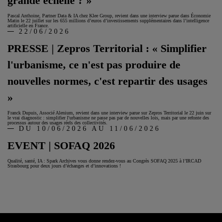
grande échelle ? »
Pascal Anthoine, Partner Data & IA chez Klee Group, revient dans une interview parue dans Économie
Matin le 22 juillet sur les 655 millions d’euros d’investissements supplémentaires dans l’intelligence
artificielle en France.
22/06/2026
PRESSE | Zepros Territorial : « Simplifier
l'urbanisme, ce n'est pas produire de
nouvelles normes, c'est repartir des usages
»
Franck Dupuis, Associé Alenium, revient dans une interview parue sur Zepros Territorial le 22 juin sur
le vrai diagnostic : simplifier l'urbanisme ne passe pas par de nouvelles lois, mais par une refonte des
processus autour des usages réels des collectivités.
DU 10/06/2026 AU 11/06/2026
EVENT | SOFAQ 2026
Qualité, santé, IA : Spark Archives vous donne rendez-vous au Congrès SOFAQ 2025 à l’IRCAD
Strasbourg pour deux jours d’échanges et d’innovations !