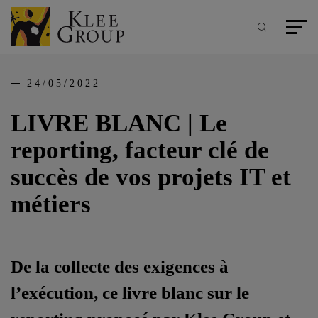
Panneau de gestion des cookies
Aller
au
contenu
Recherche
Menu pr
principal
24/05/2022
LIVRE BLANC | Le
reporting, facteur clé de
succès de vos projets IT et
métiers
De la collecte des exigences à
l’exécution, ce livre blanc sur le