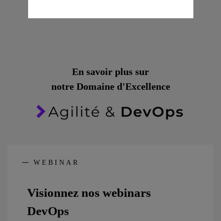
notre
Offre
DIGITAL INTEGRATION
En savoir plus sur
notre
Domaine d'Excellence
WEBINAR
Visionnez nos
webinars
DevOps