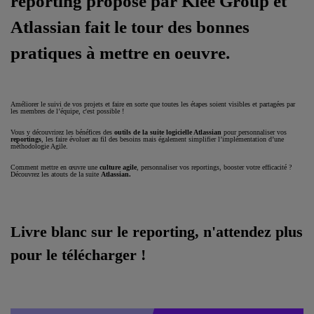
reporting proposé par Klee Group et
Atlassian fait le tour des bonnes
pratiques à mettre en oeuvre.
Améliorer le suivi de vos projets et faire en sorte que toutes les étapes soient visibles et partagées par
les membres de l’équipe, c'est possible !
Vous y découvrirez les bénéfices des
outils de la suite logicielle Atlassian
pour personnaliser vos
reportings
, les faire évoluer au fil des besoins mais également simplifier l’implémentation d’une
méthodologie Agile.
Comment mettre en œuvre une
culture agile
, personnaliser vos reportings, booster votre efficacité ?
Découvrez les atouts de la suite
Atlassian.
Livre blanc sur le reporting, n'attendez plus
pour le télécharger !