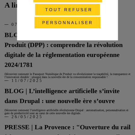
A lire aussi
TOUT REFUSER
PERSONNALISER
07/01/2026
BLOG | Le Passeport Numérique de
Produit (DPP) : comprendre la révolution
digitale de la réglementation européenne
2024/1781
Découvrez comment le Passeport Numérique de Produit va révolutionner la traçabilité, la transparence et
l’innovation durable : plongez dans la nouvelle ère de la consommation responsable !
11/07/2025
BLOG | L’intelligence artificielle s’invite
dans Drupal : une nouvelle ère s’ouvre
Découvrez comment l’intelligence artificielle révolutionne Drupal : automatisation, personnalisation et
gain de productivité sont au cœur de cette nouvelle ère digitale.
26/05/2025
PRESSE | La Provence : "Ouverture du rail