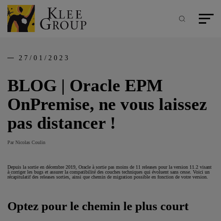
Panneau de gestion des cookies
Aller
au
contenu
Recherche
Menu pr
principal
27/01/2023
BLOG | Oracle EPM
OnPremise, ne vous laissez
pas distancer !
Par Nicolas Coulin
Depuis la sortie en décembre 2019, Oracle à sortie pas moins de 11 releases pour la version 11.2 visant
à corriger les bugs et assurer la compatibilité des couches techniques qui évoluent sans cesse. Voici un
récapitulatif des releases sorties, ainsi que chemin de migration possible en fonction de votre version.
Optez pour le chemin le plus court