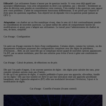
Efficacité :
Les utilisateurs finaux n’auront pas de question inutile. Si vous avez déjà appelé une
assistance téléphonique, vous avez certainement eu droit à un opérateur, qui « descend » froidement un
arbre de décision sans prendre en considération votre contexte, Cela conduit à des questions sans rapport
avec votre problème. L’arbre de comportement fonctionne différemment. Il est piloté par l’objectif et
évite ainsi les questions superflues. Son objectif est de répondre vite à la question posée (pensez au
GPS !).
Adaptation :
un chatbot est un être numérique vivant, dans le sens où il doit continuellement prendre
en considération de nouvelles questions. La nature même des arbres de comportement facilite les
modifications et ajouts pour s’adapter aux utilisateurs. Le travail pour l’administrateur du chatbot en
sera, de facto, simplifié.
Cas d'usage : Configuration
Un autre cas d'usage concerne le choix d'une configuration. Certains objets, comme les voitures, ou des
équipements techniques proposent des configurations complexes avec des règles de précédence,
d’exclusion… Bref, un joli casse-tête qui se complique encore quand de nouvelles options apparaissent.
Un BT, par sa nature modulaire, peut être une solution pour éviter d’avoir à gérer une combinatoire
explosive.
Cas d'usage : Calcul de primes, de réductions ou de prix
Dès que l’on parle d’argent, il est souvent question de règles : des règles pour calculer des taux, pour
cumuler certaines options mais pas d’autres…
Et dès qu’il est question de règles, il semble préférable d’opter pour une approche, elle-même, fondée
sur les règles ! Dès que leur nombre est élevé et que leur intrication rend une approche procédurale
hasardeuse, alors l'approche adaptative (BT) offre une modularité favorisant l'évolution, l'ajout et la
modification de règles.
Cas d'usage : Contrôle d’essaim (Swarm control)