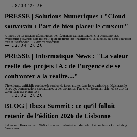
28/04/2026
PRESSE | Solutions Numériques : "Cloud
souverain : l’art de bien placer le curseur"
À l’heure où les tensions géopolitiques, les régulations extraterritoriales et la dépendance aux
hyperscalers s’invitent dans les choix technologiques des organisations, la question du cloud souverain
n’est plus théorique. Elle devient stratégique.
22/04/2026
PRESSE | Informatique News : "La valeur
réelle des projets IA : de l’urgence de se
confronter à la réalité…"
L’intelligence artificielle continue de susciter de fortes attentes dans les organisations. Mais après le
temps des démonstrations spectaculaires et des promesses, l’enjeu est désormais clair : où se situe la
valeur réelle des projets IA ?
12/02/2026
BLOG | Ibexa Summit : ce qu’il fallait
retenir de l’édition 2026 de Lisbonne
Retour sur l’Ibexa Summit 2026 à Lisbonne : orchestration MarTech, IA et fin des stacks marketing
fragmentées.