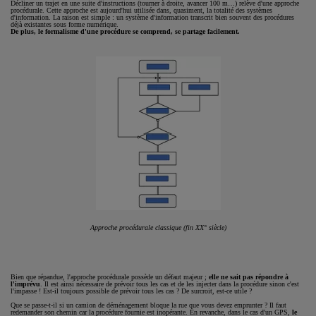
Décliner un trajet en une suite d'instructions (tourner à droite, avancer 100 m…) relève d'une approche
procédurale. Cette approche est aujourd'hui utilisée dans, quasiment, la totalité des systèmes
d'information. La raison est simple : un système d'information transcrit bien souvent des procédures
déjà existantes sous forme numérique.
De plus, le formalisme d'une procédure se comprend, se partage facilement.
Approche procédurale classique (fin XX° siècle)
Bien que répandue, l'approche procédurale possède un défaut majeur ;
elle ne sait pas répondre à
l'imprévu
. Il est ainsi nécessaire de prévoir tous les cas et de les injecter dans la procédure sinon c'est
l'impasse ! Est-il toujours possible de prévoir tous les cas ? De surcroit, est-ce utile ?
Que se passe-t-il si un camion de déménagement bloque la rue que vous devez emprunter ? Il faut
redemander son chemin car la procédure fournie est inopérante. En revanche, dans le cas d'un GPS,
le