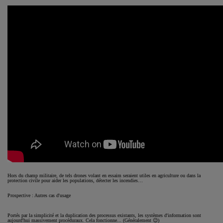
Hors du champ militaire, de tels drones volant en essaim seraient utiles en agriculture ou dans la
protection civile pour aider les populations, détecter les incendies…
Prospective : Autres cas d'usage
Portés par la simplicité et la duplication des processus existants, les systèmes d'information sont
aujourd'hui massivement procéduraux. Cela fonctionne... (Généralement 😉)