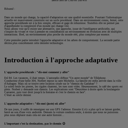
Beetle Box de Charles Darwin
Résumé :
Dans un monde qui change, la capacité d'adaptation est une qualité essentielle. Pourtant l'informatique
actuelle est massivement construite sur un socle procédural. Dans un environnement connu, fermé, cette
approche procédurale est à la fois simple, efficace et gage de robustesse. Toutefois elle ne permet pas
d'appréhender la complexité d'un monde qui change vite.
Nous allons voir qu'il existe une alternative, une approche, issue de l'intelligence artificielle, qui
s'inspire du vivant et vise à prendre en considération un environnement en évolution avec de multiples
interactions. Bref, un environnement plus proche du monde réel, plus complexe par essence.
Cette première partie introduit l'approche adaptative et les arbres de comportement. La seconde partie
décrira plus concrètement cette dernière technologie.
Introduction à l'approche adaptative
L'approche procédurale : "dis-moi comment y aller"
Eté 84. Les vacances, il était temps. L’autoradio diffuse "Un autre monde” de Téléphone.
Conducteur d'une belle 304, Norbert repose la carte Michelin. La famille est enfin arrivée dans la ville
d'Aubagne. Mais où se trouve cette location située sur le "chemin du Garlaban" ?
Le soleil brule les pierres, les cigales chantent, les rues sont vides. Heureusement, le café des sports est
plein. Norbert y demande son chemin. Les explications sont "Deuxième à droite après la boulangerie
Castanier, puis tout droit jusqu'à la fontaine et c'est le chemin en face".
C'était au siècle dernier.
L'approche adaptative : "dis-moi (juste) où aller"
De nos jours, il suffit de renseigner sur son GPS l'adresse. Ensuite il n'y a plus qu'à se laisser guider,
bercé au son d'une voix androïde. Demain la voiture conduira seule, à moins que nous ne puissions
plus nous déplacer mais cela est une autre histoire…
L’important c’est la destination, pas le chemin 😉