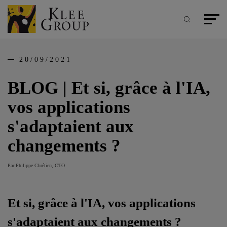
Panneau de gestion des cookies
Aller
au
contenu
Recherche
Menu pr
principal
20/09/2021
BLOG | Et si, grâce à l'IA,
vos applications
s'adaptaient aux
changements ?
Par Philippe Chrétien, CTO
Et si, grâce à l'IA, vos applications
s'adaptaient aux changements ?