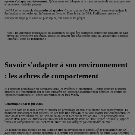
système s'adapte aux événements
. Qu'une route soit bloquée et le trajet est recalculé automatiquement
et un nouvel itinéraire proposé.
Le GPS est un exemple d'
approche adaptative
. Ce qui compte c'est
l'objectif
, ensuite on assigne la
destination et des règles qui influeront sur le trajet. Dans le cas du GPS, l'utilisateur précise s'il
souhaite un trajet plus court ou plus rapide, s'il autorise les péages…
Note : les approches procédurales ou adaptatives doivent être comprises comme des langages de haut
niveau qui orchestrent des tâches, lesquelles peuvent être développées dans un langage plus classique
(impératif, objet ou fonctionnel).
Savoir s'adapter à son environnement
: les arbres de comportement
Si l'approche procédurale est dominante dans les systèmes d'information, il existe pourtant plusieurs
branches de l'informatique qui se sont emparées de l'approche adaptative pour dépasser les limites de
l'approche traditionnelle : citons
les robots et les jeux vidéo.
Commençons par le jeu vidéo
Vous êtes dans un monde ouvert et incarnez un personnage au sein d'un monde post apocalyptique. De
nombreux personnages sont présents, ils ont tous
une mission
et doivent adapter leur comportement en
fonction de l'environnement, de l'évolution du jeu et bien sûr de vos actions. Ces personnages non
joueurs (PNJ pour les intimes) sont mus par une technologie issue de l'Intelligence Artificielle, appelée
"arbres de comportement" ou "
Behavior Tree
" que l'on abrègera par commodité en “
BT
”.
Un moteur de jeux comme
Unreal Engine
offre au développeur la possibilité de programmer des IA
avec cette technologie laquelle appartient à la famille des programmes orientés objectifs (Goal Oriented