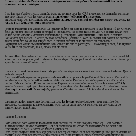
La transposition de l'existant en numérique ne constitue qu’une étape intermédiaire de la
transformation numérique.
Il ne faut pas s'arrêter à cette première étape et, comme pour les GPS modernes, se demander comment
une autre façon de voir les choses pourrait
améliorer l'efficacité d'un système.
Introduire dans des applications des
capacités adaptatives, c'est lui conférer des super pouvoirs, les
rendre plus évolutives, plus résilientes.
Prenons l’exemple des workflows. Le concept même est dans la continuité d’une époque où un worflow
était un robuste dossier papier constitué de documents, de pièces justificatives. Ce dossier devait être
validé par un ensemble d’acteurs (opérationnels, techniques, administratifs, juridiques, financiers…).
Par la force des choses, le workflow était procédural, séquentiel avec un dossier qui passait de bureau en
bureau pour être validé (ou refusé) avec le tampon adéquat et la signature du responsable.
La plupart des workflows numériques sont construits sur ce paradigme. Les avantages sont, à la rigueur,
la lisibilité du processus, mais jamais son efficacité !
Tel workflow demandera à l’utilisateur une tonne d’informations pour éviter des aller-retours quand tel
autre vérifiera les pièces justificatives à chaque étape. Ce qui peut conduire à des workflows interrompus
après des semaines d’instruction !
Pire certains workflows seront instruits jusqu’à une étape où ils seront automatiquement refusés. Quelle
perte de temps !
Il est possible de repenser les processus de workflow en posant le problème différemment. On ne doit
pas décrire une façon de valider mais on doit privilégier l’écriture des règles permettant d’atteindre
l’objectif de validation. En ce cas, on casse l’approche séquentielle , et on laisse le moteur (GPS !)
prendre le chemin qui optimisera le temps d'instruction selon les règles fournies. Les dossiers seront
plus rapidement validés ou rejetés
, pour une efficacité au service à la fois des demandeurs et des
instructeurs.
La transformation numérique doit utiliser tous
les leviers technologiques
, pour optimiser les
processus. Abandonner la carte Michelin, pour passer enfin au GPS constitue un acte concret de
transformation numérique.
Passons à l’action !
Sans changer, sans casser la façon dont sont construites les applications actuelles, il est possible
d'introduire une logique adaptative. Celle-ci orchestrera des capacités programmées de façon plus
"traditionnelle" sous la forme de tâches élémentaires.
Privilégier l’objectif tout en s’appuyant sur des règles formelles et des capacités plutôt que de décrire un
chemin, c’est créer des systèmes plus modulaires, plus résilients, aptes à s’adapter à un monde qui