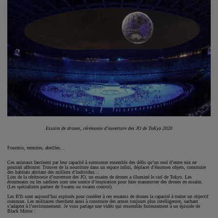
Essaim de drones, cérémonie d’ouverture des JO de ToKyo 2020
Fourmis, termites, abeilles…
Ces animaux fascinent par leur capacité à surmonter ensemble des défis qu’un seul d’entre eux ne
pourrait affronter. Trouver de la nourriture dans un espace infini, déplacer d’énormes objets, construire
des habitats abritant des milliers d’individus…
Lors de la cérémonie d’ouverture des JO, un essaim de drones a illuminé le ciel de Tokyo. Les
étourneaux ou les sardines sont une source d’inspiration pour faire manœuvrer des drones en essaim.
(Les spécialistes parlent de Swarm ou swarm control).
Les BTs sont aujourd’hui explorés pour conférer à ces essaims de drones la capacité à traiter un objectif
commun. Les militaires cherchent ainsi à construire des armes toujours plus intelligentes, sachant
s’adapter à l’environnement. Je vous partage une vidéo qui ressemble furieusement à un épisode de
Black Mirror :