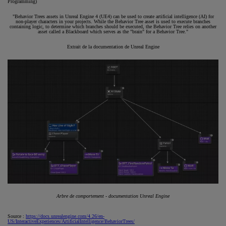
Programming)
"Behavior Trees assets in Unreal Engine 4 (UE4) can be used to create artificial intelligence (AI) for
non-player characters in your projects. While the Behavior Tree asset is used to execute branches
containing logic, to determine which branches should be executed, the Behavior Tree relies on another
asset called a Blackboard which serves as the "brain" for a Behavior Tree."
Extrait de la documentation de Unreal Engine
Arbre de comportement - documentation Unreal Engine
Source :
https://docs.unrealengine.com/4.26/en-
US/InteractiveExperiences/ArtificialIntelligence/BehaviorTrees/