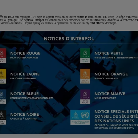
éée en 1923 qui regroupe 194 pays et a pour mission de lutter contre la criminalité. En 1989, le siège d’Interpol 
’est à Lyon qu’il se déplaça. Interpol est connu pour ses fameuses notices multicolores, dédiées à la recherche 
t vivants ou morts. Depuis quelques années la cybercriminalité est un objectif affirmé d’Interpol.