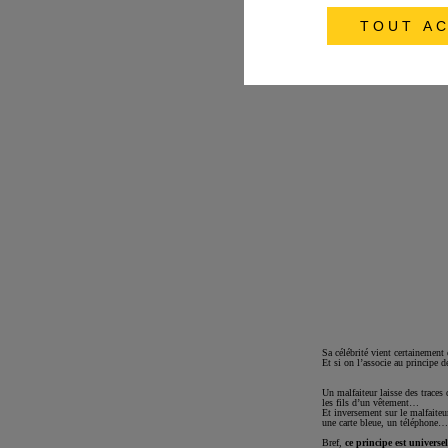
TOUT AC
Sa célébrité vient certainement
Et si on l’associe au principe 
Un malfaiteur laisse des traces
les fils d’un vêtement…
Et inversement sur le malfaiteu
une carte bleue, un téléphone…
Bref,
ce principe est universe