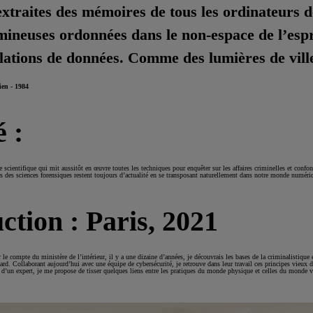
xtraites des mémoires de tous les ordinateurs d
mineuses ordonnées dans le non-espace de l’esp
llations de données. Comme des lumières de vill
en - 1984
 :
ice scientifique qui mit aussitôt en œuvre toutes les techniques pour enquêter sur les affaires criminelles et conf
rs des sciences forensiques restent toujours d’actualité en se transposant naturellement dans notre monde numéri
ction : Paris, 2021
 le compte du ministère de l’intérieur, il y a une dizaine d’années, je découvrais les bases de la criminalistique e
ard. Collaborant aujourd’hui avec une équipe de cybersécurité, je retrouve dans leur travail ces principes vieux d
i d’un expert, je me propose de tisser quelques liens entre les pratiques du monde physique et celles du monde v