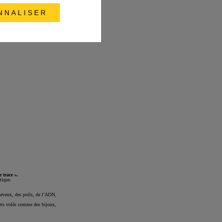
NNALISER
e trace ».
tique.
cheveux, des poils, de l’ADN,
bjets volés comme des bijoux,