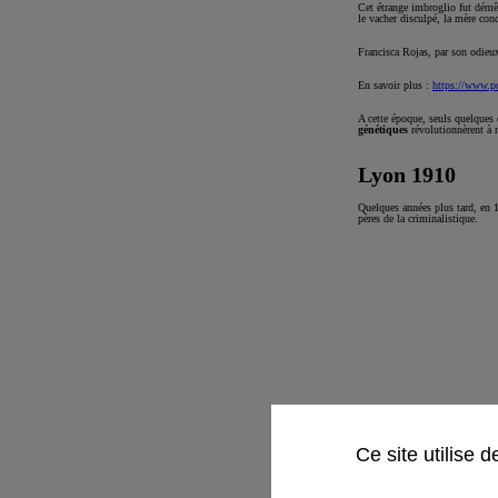
Cet étrange imbroglio fut démê
le vacher disculpé, la mère co
Francisca Rojas, par son odieux 
En savoir plus :
https://www.po
A cette époque, seuls quelques 
génétiques
révolutionnèrent à n
Lyon 1910
Quelques années plus tard, en 
pères de la criminalistique.
Ce site utilise 