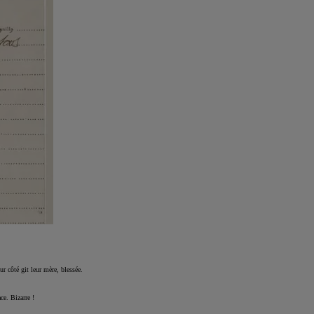
ur côté git leur mère, blessée.
ce. Bizarre !