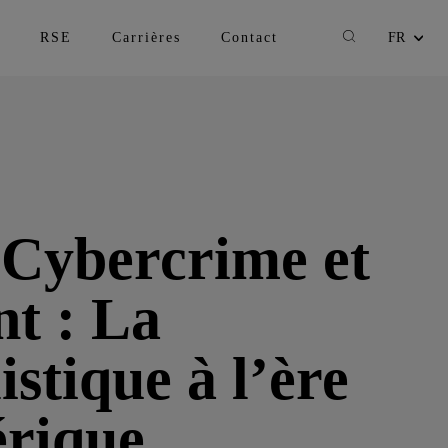
Recherche
RSE
Carrières
Contact
FR
Changer la lan
Cybercrime et
t : La
istique à l’ère
rique