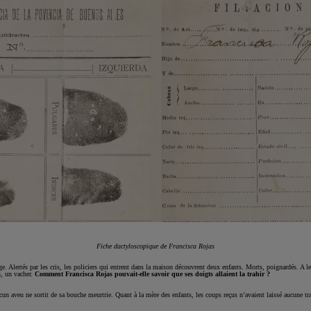
Fiche dactyloscopique de Francisca Rojas
age. Alertés par les cris, les policiers qui entrent dans la maison découvrent deux enfants. Morts, poignardés. A le
n, un vacher.
Comment Francisca Rojas pouvait-elle savoir que ses doigts allaient la trahir ?
ucun aveu ne sortit de sa bouche meurtrie. Quant à la mère des enfants, les coups reçus n’avaient laissé aucune tra