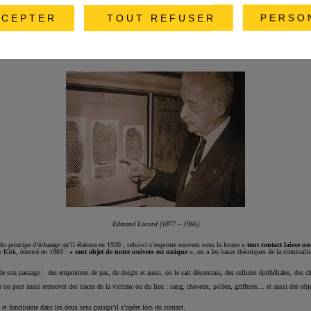
CEPTER
TOUT REFUSER
PERSO
Edmond Locard (1877 – 1966)
 du principe d’échange qu’il élabora en 1920 ; celui-ci s’exprime souvent sous la forme
« tout contact laisse un
de Kirk, énoncé en 1963 :
« tout objet de notre univers est unique »
, on a les bases théoriques de la criminalis
 de son passage : des empreintes de pas, de doigts et aussi, on le sait désormais, des cellules épithéliales, des 
r on peut aussi retrouver des traces de la victime ou du lieu : sang, cheveux, pollen, griffures… et aussi des o
l
et fonctionne dans les deux sens puisqu’il s’opère lors du contact.