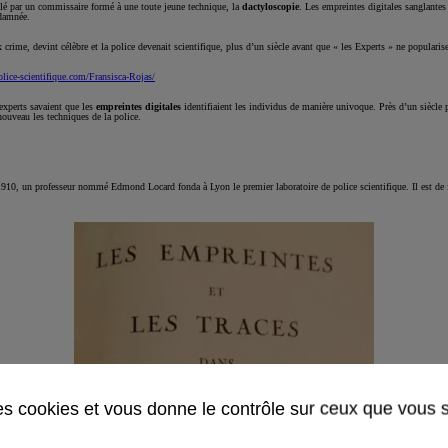
lé par un commissaire formé à une toute jeune technique, la
dactyloscopie
. Les empreintes digitales sanglantes 
ndamnée.
crime, devint célèbre et la police devenait scientifique, plus d’un siècle avant que « les Experts » ne popularise
lice-scientifique.com/Fransisca-Rojas/
experts savaient que les
empreintes digitales
identifiaient les individus de manière univoque. Près d’un siècle 
ouveau les techniques de la police.
1910, un professeur nommé Edmond Locard fonda à Lyon le premier laboratoire de police scientifique. Il est de
des cookies et vous donne le contrôle sur ceux que vous 