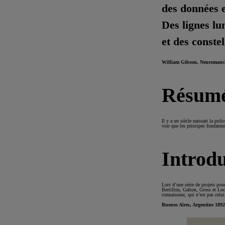
des données e
Des lignes lu
et des conste
William Gibson, Neuromanci
Résumé
Il y a un siècle naissait la pol
voir que les principes fondateu
Introdu
Lors d’une série de projets pour
Bertillon, Galton, Gross et Loc
connaisseur, qui n’est pas celu
Buenos Aires, Argentine 1892