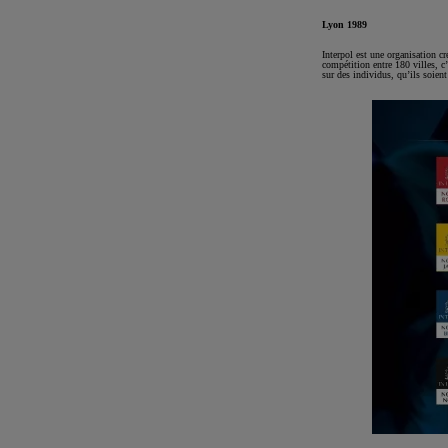
Lyon 1989
Interpol est une organisation cr
compétition entre 180 villes, c
sur des individus, qu’ils soien