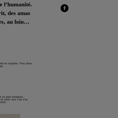
sur
e l’humanité.
LinkedIn
rit, des amas
Partager
sur
Facebook
es, au loin…
ondre les coupables. Nous allons
que.
t ses pères fondateurs :
’un siècle. Avec l’œil d’un
irtuel.