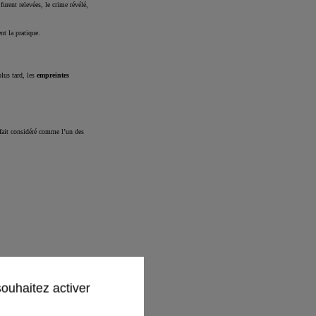
furent relevées, le crime révélé,
nt la pratique.
plus tard, les
empreintes
 fait considéré comme l’un des
souhaitez activer