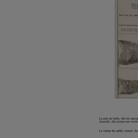
La nuit est belle, elle est sauv
Aussitôt, elle accuse son voisi
Le vacher fut arrêté, torturé. A