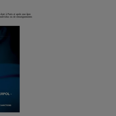
était à Paris et après une âpre
d’individus ou de renseignements