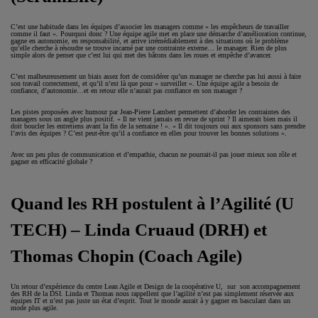
C’est une habitude dans les équipes d’associer les managers comme « les empêcheurs de travailler
comme il faut ». Pourquoi donc ? Une équipe agile met en place une démarche d’amélioration continue,
gagne en autonomie, en responsabilité, et arrive irrémédiablement à des situations où le problème
qu’elle cherche à résoudre se trouve incarné par une contrainte externe… le manager. Rien de plus
simple alors de penser que c’est lui qui met des bâtons dans les roues et empêche d’avancer.
C’est malheureusement un biais assez fort de considérer qu’un manager ne cherche pas lui aussi à faire
son travail correctement, et qu’il n’est là que pour « surveiller ». Une équipe agile a besoin de
confiance, d’autonomie…et en retour elle n’aurait pas confiance en son manager ?
Les pistes proposées avec humour par Jean-Pierre Lambert permettent d’aborder les contraintes des
managers sous un angle plus positif. « Il ne vient jamais en revue de sprint ? Il aimerait bien mais il
doit boucler les entretiens avant la fin de la semaine ! ». « Il dit toujours oui aux sponsors sans prendre
l’avis des équipes ? C’est peut-être qu’il a confiance en elles pour trouver les bonnes solutions ».
Avec un peu plus de communication et d’empathie, chacun ne pourrait-il pas jouer mieux son rôle et
gagner en efficacité globale ?
Quand les RH postulent à l’Agilité (U
TECH) – Linda Cruaud (DRH) et
Thomas Chopin (Coach Agile)
Un retour d’expérience du centre Lean Agile et Design de la coopérative U, sur son accompagnement
des RH de la DSI. Linda et Thomas nous rappellent que l’agilité n’est pas simplement réservée aux
équipes IT et n’est pas juste un état d’esprit. Tout le monde aurait à y gagner en basculant dans un
mode plus agile.