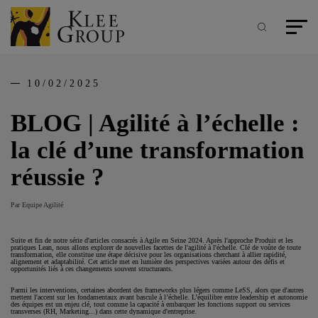
Panneau de gestion des cookies
Aller
au
contenu
Recherche
Menu pr
principal
10/02/2025
BLOG | Agilité à l’échelle :
la clé d’une transformation
réussie ?
Par Equipe Agilité
Suite et fin de notre série d'articles consacrés à Agile en Seine 2024. Après l'approche Produit et les
pratiques Lean, nous allons explorer de nouvelles facettes de l'agilité à l'échelle. Clé de voûte de toute
transformation, elle constitue une étape décisive pour les organisations cherchant à allier rapidité,
alignement et adaptabilité. Cet article met en lumière des perspectives variées autour des défis et
opportunités liés à ces changements souvent structurants.
Parmi les interventions, certaines abordent des frameworks plus légers comme LeSS, alors que d'autres
mettent l'accent sur les fondamentaux avant bascule à l’échelle. L’équilibre entre leadership et autonomie
des équipes est un enjeu clé, tout comme la capacité à embarquer les fonctions support ou services
transverses (RH, Marketing...) dans cette dynamique d'entreprise.