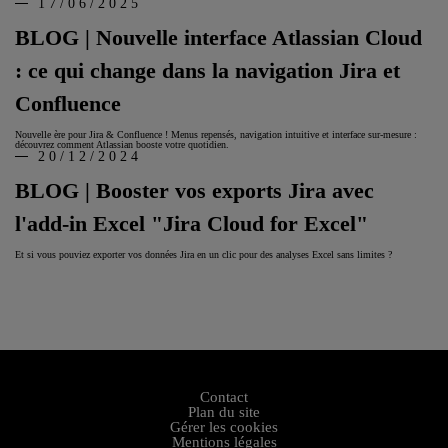
17/06/2025
BLOG | Nouvelle interface Atlassian Cloud
: ce qui change dans la navigation Jira et
Confluence
Nouvelle ère pour Jira & Confluence ! Menus repensés, navigation intuitive et interface sur-mesure :
découvrez comment Atlassian booste votre quotidien.
20/12/2024
BLOG | Booster vos exports Jira avec
l'add-in Excel "Jira Cloud for Excel"
Et si vous pouviez exporter vos données Jira en un clic pour des analyses Excel sans limites ?
Contact
Plan du site
Gérer les cookies
Mentions légales