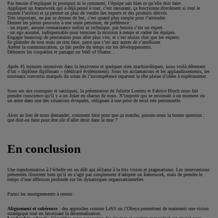
Pas besoin d’expliquer le pourquoi ni le comment, l’équipe sait bien ce qu’elle doit faire.
Appliquer un framework qui a déjà pensé à tout, c’est rassurant, ça fonctionne (forcément si tout le
monde l’utilise) et ça permet en plus de vendre des experts et des produits dérivés.
Très important, ne pas se donner de but, c’est quand plus simple pour l’atteindre.
Donner les pleins pouvoirs à une seule personne, de préférence :
- un expert, aucune connaissance métier ni technique, pas besoin c’est un expert.
- un ego assumé, indispensable pour terminer la mission à temps et cadrer les équipes.
Engager beaucoup de prestataires pour aller plus vite, et c’est moins cher que les experts.
Se plaindre de tout mais ne rien faire, parce que c’est aux autres de s’améliorer.
Arrêter la communication, ça fait perdre du temps sur les développements.
Dénoncer les coupables et partager un Wall of Shame…
Après 45 minutes intensives dans la lessiveuse et quelques rires machiavéliques, nous voilà détenteur
d’un « diplôme diplômant » (dédicacé évidemment). Sous les acclamations et les applaudissements, les
nouveaux convertis marqués du sceau de l’incompétence repartent la tête pleine d’idées à expérimenter.
Sous ses airs comiques et satiriques, la présentation de Juliette Lorentz et Fabrice Bloch nous fait
prendre conscience qu’il y a un Joker en chacun de nous. N’importe qui se reconnait à un moment ou
un autre dans une des situations évoquées, obligeant à une prise de recul très personnelle.
Alors au lieu de nous demander, comment faire pour que ça marche, posons-nous la bonne question :
que doit-on faire pour être sûr d’aller droit dans le mur ?
En conclusion
Une transformation à l’échelle est un défi qui réclame à la fois vision et pragmatisme. Les interventions
présentées illustrent bien qu’il ne s’agit pas simplement d’adopter un framework, mais de prendre le
temps d’une réflexion profonde sur les dynamiques organisationnelles.
Parmi les enseignements à retenir :
Alignement et cohérence
: des approches comme LeSS ou l’Obeya permettent de maintenir une vision
stratégique tout en favorisant la décentralisation.