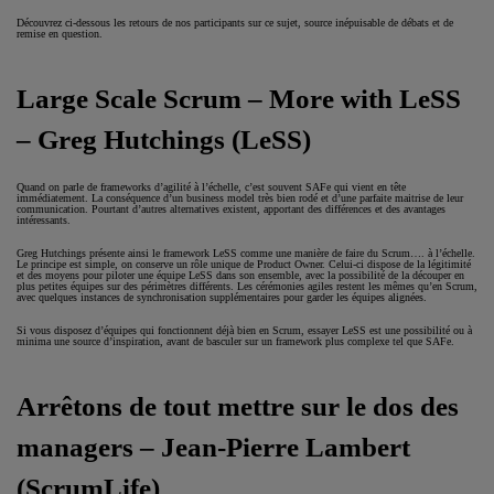
Découvrez ci-dessous les retours de nos participants sur ce sujet, source inépuisable de débats et de
remise en question.
Large Scale Scrum – More with LeSS
– Greg Hutchings (LeSS)
Quand on parle de frameworks d’agilité à l’échelle, c’est souvent SAFe qui vient en tête
immédiatement. La conséquence d’un business model très bien rodé et d’une parfaite maitrise de leur
communication. Pourtant d’autres alternatives existent, apportant des différences et des avantages
intéressants.
Greg Hutchings présente ainsi le framework LeSS comme une manière de faire du Scrum…. à l’échelle.
Le principe est simple, on conserve un rôle unique de Product Owner. Celui-ci dispose de la légitimité
et des moyens pour piloter une équipe LeSS dans son ensemble, avec la possibilité de la découper en
plus petites équipes sur des périmètres différents. Les cérémonies agiles restent les mêmes qu’en Scrum,
avec quelques instances de synchronisation supplémentaires pour garder les équipes alignées.
Si vous disposez d’équipes qui fonctionnent déjà bien en Scrum, essayer LeSS est une possibilité ou à
minima une source d’inspiration, avant de basculer sur un framework plus complexe tel que SAFe.
Arrêtons de tout mettre sur le dos des
managers – Jean-Pierre Lambert
(ScrumLife)