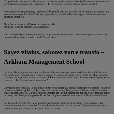
L’approche de Lectra pour s’adapter et se transformer est de trouver le bon équilibre entre la conservation
de fonctionnements anciens et éprouvés, et la convergence vers une modèle groupe standard.
Pour réaliser ces changements, l’approche a été pensée telle une odyssée, où les équipes du groupe sont
venues s’immerger dans les différentes organisations, afin de réaliser des rapports d’étonnement avec
plusieurs objectifs :
Identifier les forces et faiblesses de chaque modèle
Identifier les freins potentiels au changement
A la suite de chaque phase d’immersion, un plan de transformation est coconstruit pour permettre une
transition fluide vers le modèle final d’organisation.
Soyez vilains, sabotez votre transfo –
Arkham Management School
Le Joker, Harley Quinn, une salle comble et suffocante, des spectateurs assis dans le couloir. Je ne sais
pas où j’ai mis les pieds, mais le ton est donné. A l’opposé des autres intervenants du salon, nos deux
criminels ont une analyse radicale de la réalité. Les transformations agiles échouent de toute part, encore
et encore… Et c’est tant mieux comme ça !
Galvanisés par ce constat, ils ont bien l’intention de passer à la vitesse supérieure et d’assurer l’échec de
toutes les missions agiles. L’objectif est clair, former les agilistes présents à faire exploser la moindre
transformation qui soit. Car oui, nous ne sommes pas là pour écouter des poncifs et enfoncer des portes
ouvertes, mais bien pour apprendre le meilleur du pire et ressortir avec une « certification certifiante ».
Pas besoin de présenter le CV de nos deux personnages pour savoir de quoi ils sont capables. La
formation commence et nous voilà abreuvés d’abominables trucs et astuces à déployer sournoisement.
Parmi les quelques bonnes « mauvaises idées » à tester :