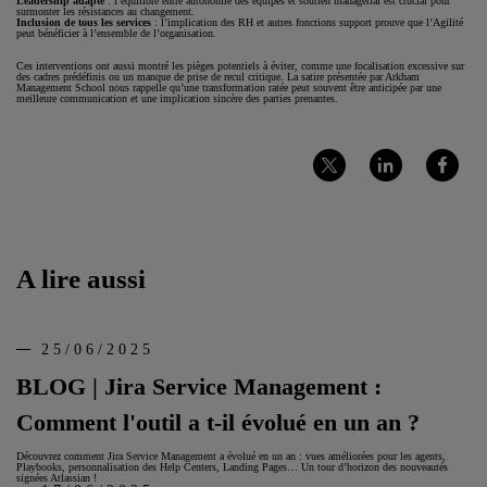
Leadership adapté
: l’équilibre entre autonomie des équipes et soutien managérial est crucial pour
surmonter les résistances au changement.
Inclusion de tous les services
: l’implication des RH et autres fonctions support prouve que l’Agilité
peut bénéficier à l’ensemble de l’organisation.
Ces interventions ont aussi montré les pièges potentiels à éviter, comme une focalisation excessive sur
des cadres prédéfinis ou un manque de prise de recul critique. La satire présentée par Arkham
Management School nous rappelle qu’une transformation ratée peut souvent être anticipée par une
meilleure communication et une implication sincère des parties prenantes.
Partager
Partager
Partager
sur
sur
sur
Twitter
LinkedIn
Facebook
A lire aussi
25/06/2025
BLOG | Jira Service Management :
Comment l'outil a t-il évolué en un an ?
Découvrez comment Jira Service Management a évolué en un an : vues améliorées pour les agents,
Playbooks, personnalisation des Help Centers, Landing Pages… Un tour d’horizon des nouveautés
signées Atlassian !