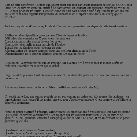
Lors de cette conférence, ils nous expliquent aussi que tout part d’une réflexion au sein du CODIR pour
identifier les services ayant un intérêt à se transformer, en utilisant une approche inspirée du WSJF de
SAFe pour prioriser les sujets. Cette réflexion au plus haut niveau a aidé à légitimiser les actions qui
ont suivies et nous rappelle l’importance du mandat et de l’impact d’une décision stratégique et
réfléchie/
Tout au long de ces 45 minutes, Linda et Thomas nous présentent les étapes de cette transformation:
Réalisation d'un SpeedBoat pour partager l'état de départ et la cible
Définition d'une matrice en X pour créer l’alignement
Centralisation et priorisation de tous les sujets
Nomination d'un agile master au sein de l'équipe
Travail sur les réunions pour redonner du sens
Réorganisation de l'espace commun pour une meilleur circulation de l'info
Décentralisation de la prise de décision avec un Delegation Poker
Aujourd’hui la dynamique au sein de l’équipe RH n’a plus rien à voir et tout le monde a hâte de
continuer l’aventure car ce n’est que le début.
L’agilité est trop souvent réduite à un contexte IT, pourtant elle porte un discours qui résonne dans tous
les services.
Retour aux bases avant l’échelle : cultiver l’agilité authentique – Olivier My
Un coach agile dans une équipe produit est un peu comme un artiste qui fait tourner des assiettes : ça
impressionne mais lorsqu’il est moins présent, tout s’écroule ou presque. C’est comme ça qu’Olivier a
débuté sa conférence.
Avant de parler d’agilité à l’échelle, Olivier invite les organisations à s’assurer que leur base est bonne.
Quels sont les services à considérer ? Les équipes qui les assurent fournissent-elles un service de
qualité ? Si oui, pourquoi chercher à changer quoi que ce soit ? Et sinon, il est intéressant de se poser
quelques questions :
Que disent les utilisateurs ? [user centric]
Que dit l’équipe ? [celui qui sait, c’est celui qui fait]
Comment fonctionne-t-elle aujourd’hui ? [management visuel]