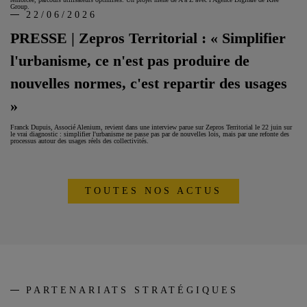
Group.
22/06/2026
PRESSE | Zepros Territorial : « Simplifier
l'urbanisme, ce n'est pas produire de
nouvelles normes, c'est repartir des usages
»
Franck Dupuis, Associé Alenium, revient dans une interview parue sur Zepros Territorial le 22 juin sur
le vrai diagnostic : simplifier l'urbanisme ne passe pas par de nouvelles lois, mais par une refonte des
processus autour des usages réels des collectivités.
TOUTES NOS ACTUS
PARTENARIATS STRATÉGIQUES