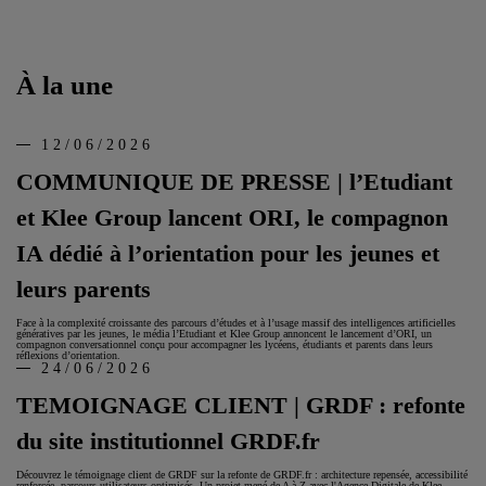
À la une
12/06/2026
COMMUNIQUE DE PRESSE | l’Etudiant
et Klee Group lancent ORI, le compagnon
IA dédié à l’orientation pour les jeunes et
leurs parents
Face à la complexité croissante des parcours d’études et à l’usage massif des intelligences artificielles
génératives par les jeunes, le média l’Etudiant et Klee Group annoncent le lancement d’ORI, un
compagnon conversationnel conçu pour accompagner les lycéens, étudiants et parents dans leurs
réflexions d’orientation.
24/06/2026
TEMOIGNAGE CLIENT | GRDF : refonte
du site institutionnel GRDF.fr
Découvrez le témoignage client de GRDF sur la refonte de GRDF.fr : architecture repensée, accessibilité
renforcée, parcours utilisateurs optimisés. Un projet mené de A à Z avec l'Agence Digitale de Klee