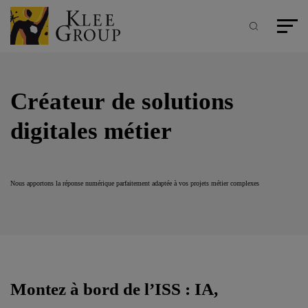
Panneau de gestion des cookies
Aller
au
contenu
Recherche
Menu pr
principal
Créateur de solutions
digitales métier
Nous apportons la réponse numérique parfaitement adaptée à vos projets métier complexes
Montez à bord de l’ISS : IA,