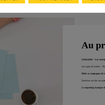
Au p
Généralités - Les conc
Les types de tickets : Te
Bâtir sa campagne de te
Exercices sur des cas pra
Le reporting basique