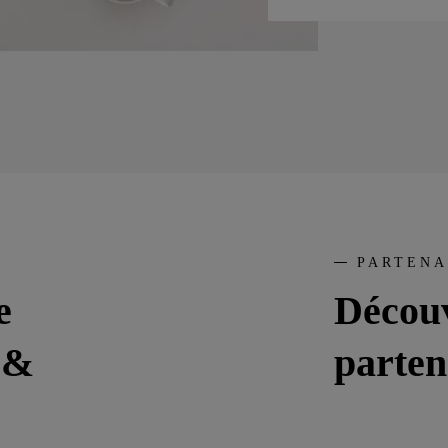
PARTENA
e
Découv
é &
parten