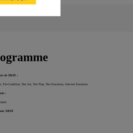
rogramme
epts de XRAY :
st, Pre-Condition, Test Set, Test Plan, Test Execution, Sub-test Execution
sts :
tiques
 dans XRAY