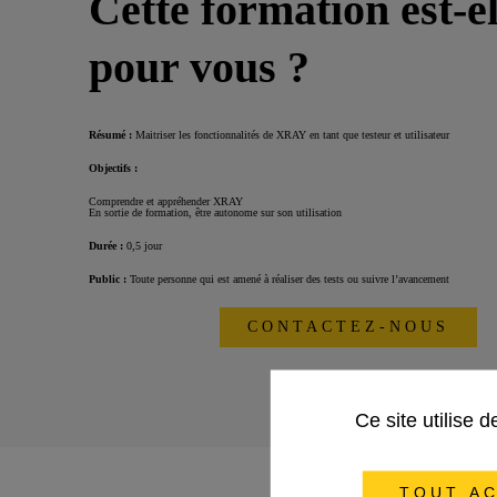
Cette formation est-el
pour vous ?
Résumé :
Maitriser les fonctionnalités de XRAY en tant que testeur et utilisateur
Objectifs :
Comprendre et appréhender XRAY
En sortie de formation, être autonome sur son utilisation
Durée :
0,5 jour
Public :
Toute personne qui est amené à réaliser des tests ou suivre l’avancement
CONTACTEZ-NOUS
Ce site utilise 
TOUT AC