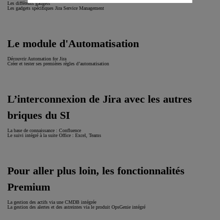
Les différents gadgets
Les gadgets spécifiques Jira Service Management
Le module d'Automatisation
Découvrir Automation for Jira
Créer et tester ses premières règles d’automatisation
L’interconnexion de Jira avec les autres
briques du SI
La base de connaissance : Confluence
Le suivi intégré à la suite Office : Excel, Teams
Pour aller plus loin, les fonctionnalités
Premium
La gestion des actifs via une CMDB intégrée
La gestion des alertes et des astreintes via le produit OpsGenie intégré