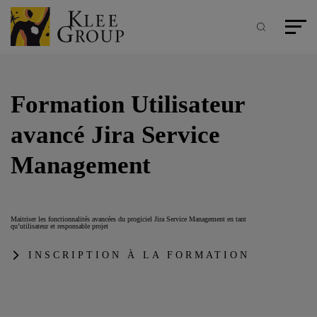
Panneau de gestion des cookies
Aller
au
contenu
Recherche
Menu pr
principal
Formation Utilisateur
avancé Jira Service
Management
Maitriser les fonctionnalités avancées du progiciel Jira Service Management en tant
qu’utilisateur et responsable projet
INSCRIPTION À LA FORMATION