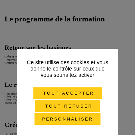
Le programme de la formation
Retour sur les basiques
Créer et traiter un ticket
Recherche basique et avancée
Ce site utilise des cookies et vous
Gestion des filtres
donne le contrôle sur ceux que
vous souhaitez activer
Le rôle de gestionnaire de projet
TOUT ACCEPTER
Comprendre la construction d’un projet Jira Service Management
Gérer les utilisateurs, les organisations, les autorisations et les notifications clients
Gérer le portail client, les types de demandes proposées et les formulaires associés
Mettre en places les SLA et les piloter via les rapports natifs
TOUT REFUSER
PERSONNALISER
Créer un tableau de bord
Le lien avec les filtres