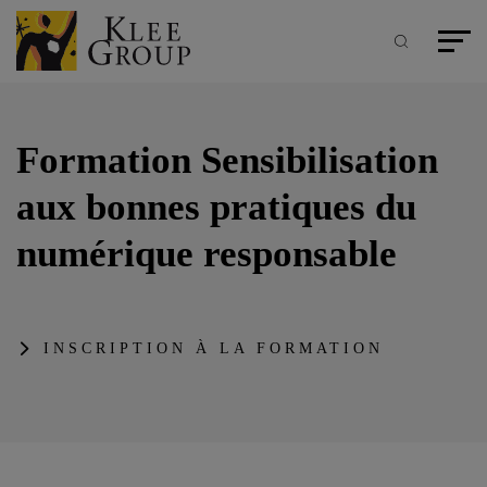
Panneau de gestion des cookies
Aller
au
contenu
Recherche
Menu pr
principal
Formation Sensibilisation
aux bonnes pratiques du
numérique responsable
INSCRIPTION À LA FORMATION