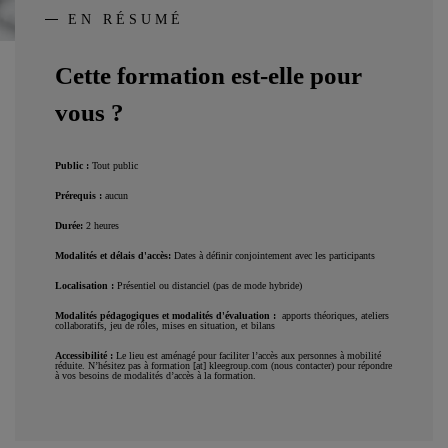
EN RÉSUMÉ
Cette formation est-elle pour
vous ?
Public :
Tout public
Prérequis :
aucun
Durée
:
2 heures
Modalités et délais d'accès
:
Dates à définir conjointement avec les participants
Localisation :
Présentiel ou distanciel (pas de mode hybride)
Modalités pédagogiques et modalités d'évaluation :
apports théoriques, ateliers
collaboratifs, jeu de rôles, mises en situation, et bilans
Accessibilité :
Le lieu est aménagé pour faciliter l’accès aux personnes à mobilité
réduite. N’hésitez pas à
formation
[at]
kleegroup.com
(nous contacter)
pour répondre
à vos besoins de modalités d’accès à la formation.