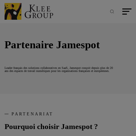
Panneau de gestion des cookies
Aller
au
contenu
Recherche
Menu pr
principal
Partenaire Jamespot
Leader français des solutions collaboratives en SaaS, Jamespot conçoit depuis plus de 20
ans des espaces de travail numériques pour les organisations françaises et européennes.
PARTENARIAT
Pourquoi choisir Jamespot ?