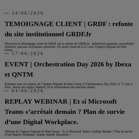
24/06/2026
TEMOIGNAGE CLIENT | GRDF : refonte
du site institutionnel GRDF.fr
Découvrez le témoignage client de GRDF sur la refonte de GRDF.fr : architecture repensée, accessibilité
renforcée, parcours utilisateurs optimisés. Un projet mené de A à Z avec l'Agence Digitale de Klee
Group.
17/06/2026
EVENT | Orchestration Day 2026 by Ibexa
et QNTM
Échangez avec les experts de l’Agence Digitale de Klee Group à l’Orchestration Day 2026, le 17 juin à
Paris, autour des enjeux Martech, IA et orchestration des parcours clients.
04/06/2026
REPLAY WEBINAR | Et si Microsoft
Teams s’arrêtait demain ? Plan de survie
d’une Digital Workplace.
Webinar de l'Agence Digitale de Klee Group : Et si Microsoft Teams s’arrêtait demain ? Plan de survie
d’une Digital Workplace. Replay bientôt disponible !