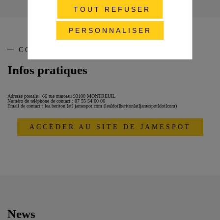
TOUT REFUSER
PERSONNALISER
CONTACT
Infos pratiques
Adresse postale : 66 rue marceau 93100 MONTREUIL
Numéro de téléphone de contact : 07 55 54 60 06
Email de contact :
lea.beriton
[at]
jamespot.com
(lea[dot]beriton[at]jamespot[dot]com)
ACCÉDER AU SITE DE JAMESPOT
News