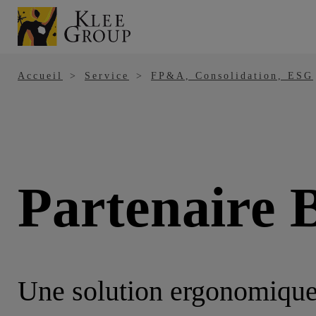
Panneau de gestion des cookies
Aller
au
contenu
principal
Accueil
Service
FP&A, Consolidation, ESG
Partenaire 
Une solution ergonomique