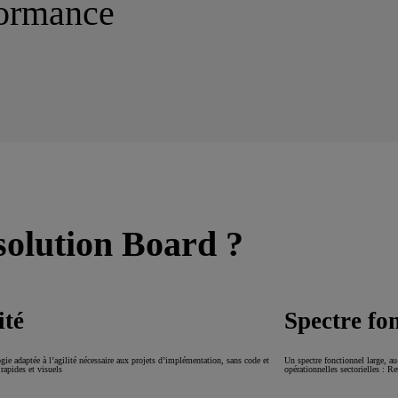
rformance
 solution Board ?
ité
Spectre fo
gie adaptée à l’agilité nécessaire aux projets d’implémentation, sans code et
Un spectre fonctionnel large, au
 rapides et visuels
opérationnelles sectorielles :