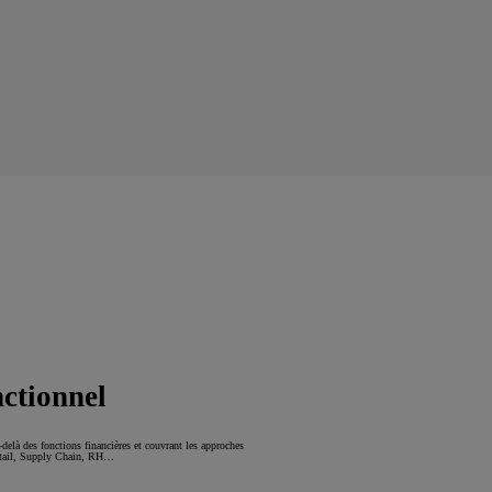
nctionnel
-delà des fonctions financières et couvrant les approches
 Retail, Supply Chain, RH…