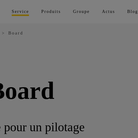
Service
Produits
Groupe
Actus
Blog
Board
Board
 pour un pilotage