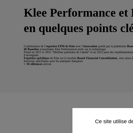
Klee Performance et
en quelques points cl
Combinaison de l’
expertise EPM de Klee
avec l’
innovation
portée par la plateforme
Boa
40 Boardies
(consultants Klee Performance) actifs sur la technologie
Primé en 2021 et 2022 "Meilleur partenaire de l’année" et en 2023 pour des implémentations
d’envergures
Expertise spécifique
de Klee sur le module
Board Financial Consolidation
, avec mise à
fonctions spécifiques pour les pratiques françaises
+ 10 références
actives
Ce site utilise 