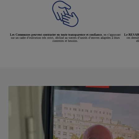
Les Communes peuvent contracter en toute transparence et confiance
, en s’appuyant
Le RESAH e
sur un cadre d’exécution très strict, décliné au travers d’unités d’œuvres adaptées à leurs
ces derniè
contextes et besoins.
el