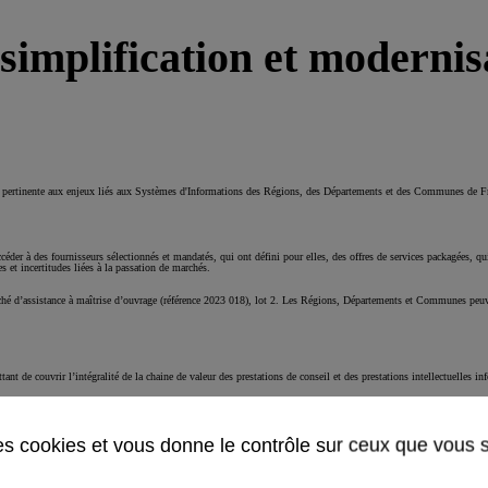
implification et modernisa
et pertinente aux enjeux liés aux Systèmes d'Informations des Régions, des Départements et des Communes de F
ccéder à des fournisseurs sélectionnés et mandatés, qui ont défini pour elles, des offres de services packagées,
s et incertitudes liées à la passation de marchés.
 d’assistance à maîtrise d’ouvrage (référence 2023 018), lot 2. Les Régions, Départements et Communes peuvent 
nt de couvrir l’intégralité de la chaine de valeur des prestations de conseil et des prestations intellectuelles in
CONTACTEZ-NOUS
des cookies et vous donne le contrôle sur ceux que vous 