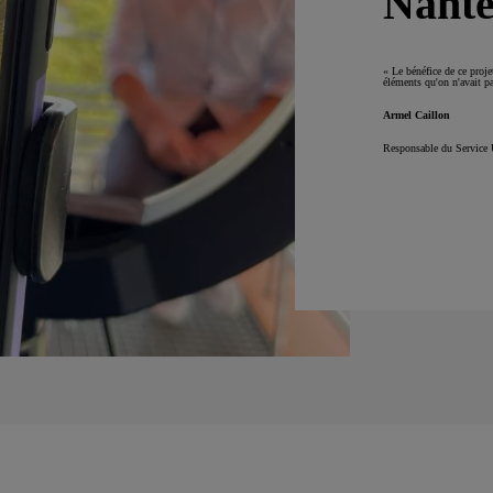
Nante
« Le bénéfice de ce projet
éléments qu'on n'avait pa
Armel Caillon
Responsable du Service