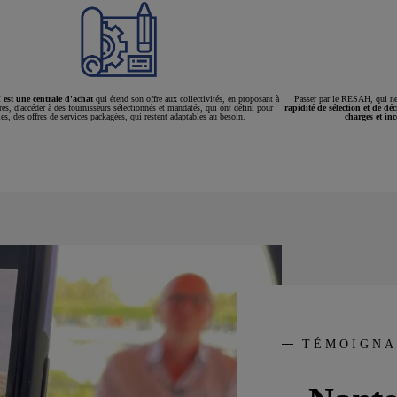
st une centrale d'achat
qui étend son offre aux collectivités, en proposant à
Passer par le RESAH, qui ne
res, d'accéder à des fournisseurs sélectionnés et mandatés, qui ont défini pour
rapidité de sélection et de déc
les, des offres de services packagées, qui restent adaptables au besoin.
charges et inc
TÉMOIGNA