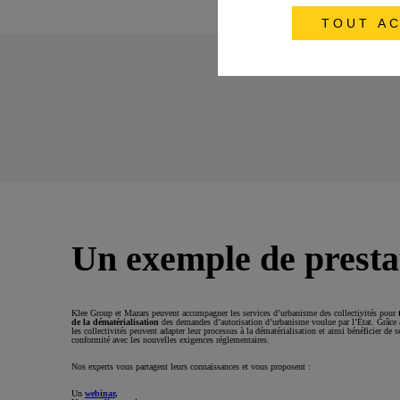
TOUT AC
Un exemple de presta
Klee Group et Mazars peuvent accompagner les services d’urbanisme des collectivités pour
de la dématérialisation
des demandes d’autorisation d’urbanisme voulue par l’État. Grâce
les collectivités peuvent adapter leur processus à la dématérialisation et ainsi bénéficier de 
conformité avec les nouvelles exigences réglementaires.
Nos experts vous partagent leurs connaissances et vous proposent :
Un
webinar
,