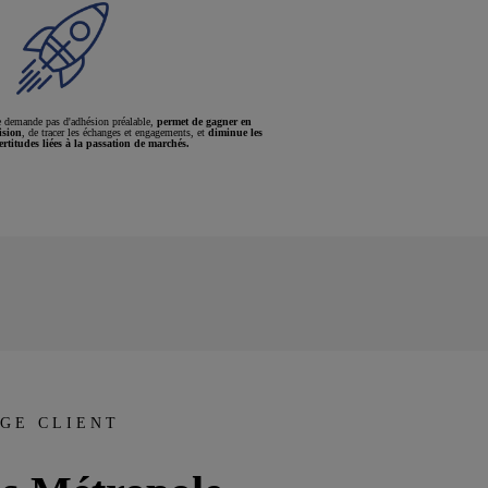
 demande pas d'adhésion préalable,
permet de gagner en
ision
, de tracer les échanges et engagements, et
diminue les
ertitudes liées à la passation de marchés.
GE CLIENT