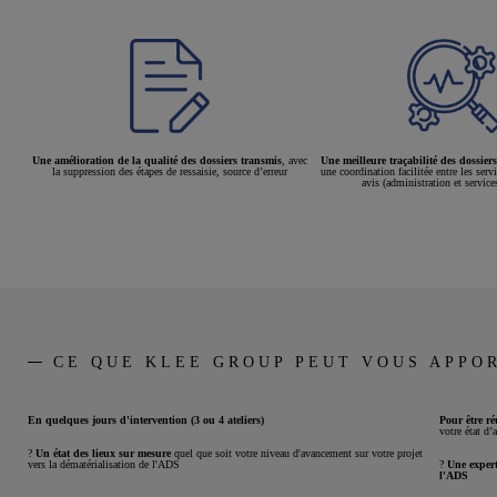
Une amélioration de la qualité des dossiers transmis
, avec
Une meilleure traçabilité des dossiers
la suppression des étapes de ressaisie, source d’erreur
une coordination facilitée entre les serv
avis (administration et service
CE QUE KLEE GROUP PEUT VOUS APPO
En quelques jours d'intervention (3 ou 4 ateliers)
Pour être ré
votre état d
?
Un état des lieux sur mesure
quel que soit votre niveau d'avancement sur votre projet
vers la dématérialisation de l'ADS
?
Une expert
l'ADS