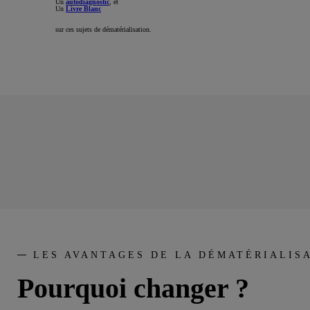
Un
autodiagnostic
, et
Un
Livre Blanc
sur ces sujets de dématérialisation.
LES AVANTAGES DE LA DÉMATÉRIALIS
Pourquoi changer ?