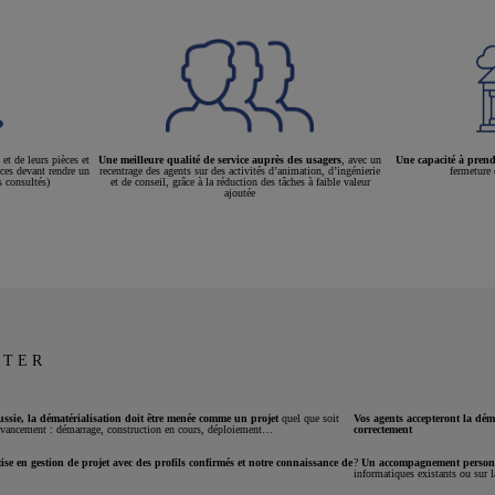
et de leurs pièces et
Une meilleure qualité de service auprès des usagers
, avec un
Une capacité à prend
ices devant rendre un
recentrage des agents sur des activités d’animation, d’ingénierie
fermeture
s consultés)
et de conseil, grâce à la réduction des tâches à faible valeur
ajoutée
RTER
ussie, la dématérialisation doit être menée comme un projet
quel que soit
Vos agents accepteront la déma
’avancement : démarrage, construction en cours, déploiement…
correctement
ise en gestion de projet avec des profils confirmés et notre connaissance de
?
Un accompagnement person
informatiques existants ou sur 