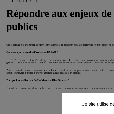
CONTEXTE
Répondre aux enjeux de s
publics
Ces 3 acteurs clés du conseil mettent leurs expertises en commun afin d’apporter une réponse complète 
Qu'est-ce que ce marché d’assistance RESAH ?
Le RESAH est une centrale d'achat qui étend son offre aux collectivités, en proposant à ces dernières, d'a
gagner en rapidité de sélection et de décision, de tracer les échanges et engagements, et diminue les charge
Pour être mandatés, nous nous sommes conformés aux attentes et exigences fortes formulées dans le marché
décliné au travers d’unités d’œuvres adaptées à leurs contextes et besoins.
Pourquoi une alliance « PwC – Mazars – Klee Group » ?
Forts de nos expériences et spécialités respectives, nous proposons des expertises complémentaires permetta
Ce site utilise 