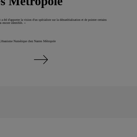
s Métropole
 a été d'apporter la vision d'un spécialiste sur la dématérialisation et de pointer certains
s encore identifiés. »
 Urbanisme Numérique chez Nantes Métropole
Témoignage Nantes Métropole