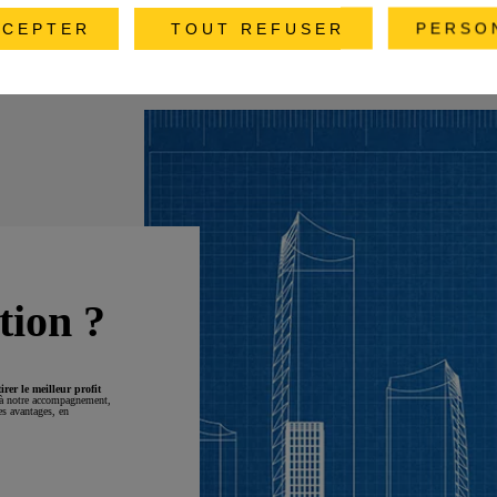
CEPTER
TOUT REFUSER
PERSO
tion ?
tirer le meilleur profit
 à notre accompagnement,
ses avantages, en