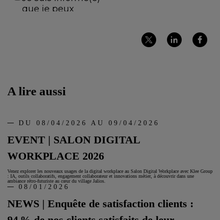
Partager
Partager
Partager
sur
sur
sur
Twitter
LinkedIn
Facebook
A lire aussi
DU 08/04/2026 AU 09/04/2026
EVENT | SALON DIGITAL
WORKPLACE 2026
Venez explorer les nouveaux usages de la digital workplace au Salon Digital Workplace avec Klee Group
: IA, outils collaboratifs, engagement collaborateur et innovations métier, à découvrir dans une
ambiance rétro‑futuriste au cœur du village Jalios.
08/01/2026
NEWS | Enquête de satisfaction clients :
94 % de nos clients satisfaits de leur