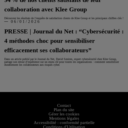
collaboration avec Klee Group
Découvrez les résultats de l’enquête de satisfaction clients de Klee Group et les principaux chiffres clés !
06/01/2026
PRESSE | Journal du Net : “Cybersécurité :
4 méthodes choc pour sensibiliser
efficacement ses collaborateurs”
Dans un article publié par le Journal du Net, David Szniten, expert cybersécurité chez Klee Group,
partage son retour d’expérience sur un enjeu clé pour toutes les organisations : comment sensibiliser
durablement les collaborateurs aux risques cyber.
Contact
Plan du site
Gérer les cookies
Mentions légales
Accessibilité : conformité partielle
Conditions d'Utilisation