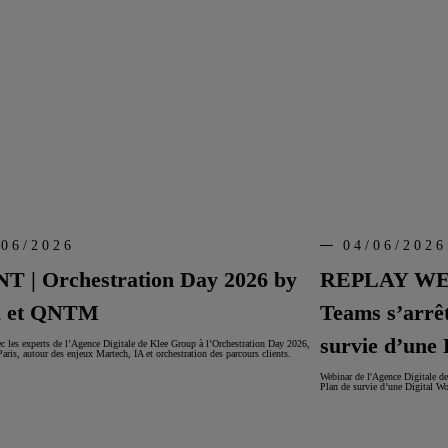
/06/2026
04/06/2026
T | Orchestration Day 2026 by
REPLAY WEBI
a et QNTM
Teams s’arrêt
survie d’une 
c les experts de l’Agence Digitale de Klee Group à l’Orchestration Day 2026,
Paris, autour des enjeux Martech, IA et orchestration des parcours clients.
Webinar de l'Agence Digitale de
Plan de survie d’une Digital Wo