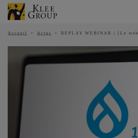
Panneau de gestion des cookies
Aller
au
contenu
principal
Accueil
Actus
REPLAY WEBINAR | [Le webina