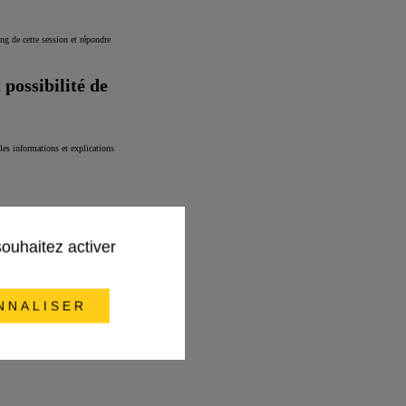
 de cette session et répondre
 possibilité de
les informations et explications
souhaitez activer
NNALISER