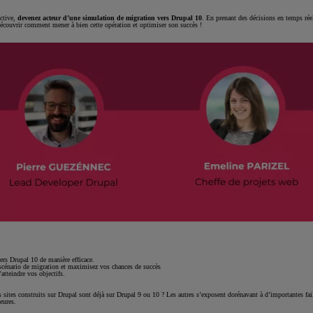
active,
devenez acteur d’une simulation de migration vers Drupal 10
. En prenant des décisions en temps réel
découvrir comment mener à bien cette opération et optimiser son succès !
ers Drupal 10 de manière efficace.
 scénario de migration et maximisez vos chances de succès
atteindre vos objectifs.
sites construits sur Drupal sont déjà sur Drupal 9 ou 10 ? Les autres s’exposent dorénavant à d’importantes faill
eures.