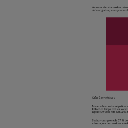
Au cours de cette session inter
de la migration, vous pourrez 
Grâce à ce webinar :
Menez à bien votre migration v
Influez en temps réel sur votre
Optimisez votre site web afin d'
Saviez-vous que seuls 27 % des 
mises à jour des versions antéri