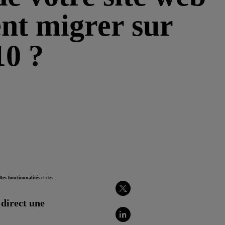
nt migrer sur
10 ?
les fonctionnalités
et des
Partager
 direct une
sur
Twitter
!
Partager