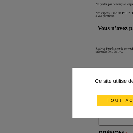
Ne perdez pas de temps et enga
Nos experts, Emeline PARIZEL,
à vos questions.
Vous n'avez pa
Revivez l'expérience de ce webi
présentées lors du live.
Ce site utilise 
TOUT AC