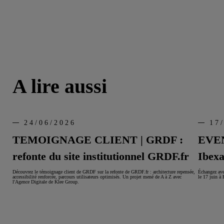
A lire aussi
24/06/2026
17
TEMOIGNAGE CLIENT | GRDF :
EVEN
refonte du site institutionnel GRDF.fr
Ibex
Découvrez le témoignage client de GRDF sur la refonte de GRDF.fr : architecture repensée,
Échangez ave
accessibilité renforcée, parcours utilisateurs optimisés. Un projet mené de A à Z avec
le 17 juin à 
l'Agence Digitale de Klee Group.