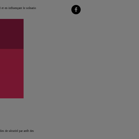
sur
LinkedIn
 et en influençant le scénario
Partager
sur
Facebook
es de sécurité par arrêt des