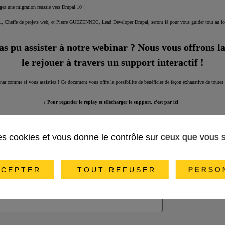
gez une migration réussie vers Drupal 10 !
 Cheffe de projets web, et Pierre GUEZENNEC, Lead Developer Drupal, seront là pour vous guider tout au long
s pu assister à notre webinar ? Nous vous offrons la
le rejouer à travers un support interactif !
nar comme si vous assistiez ! Ce document vous offre la possibilité de bénéficier de façon exhaustive de toutes 
↓
Pour regarder le replay et télécharger le support, c'est par ici
↓
des cookies et vous donne le contrôle sur ceux que vous 
CEPTER
TOUT REFUSER
PERSO