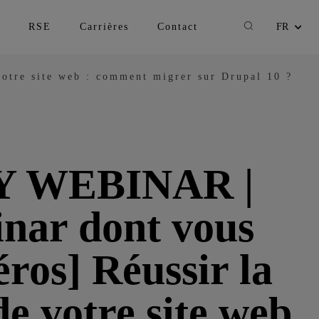
Recherche
RSE
Carrières
Contact
FR
Changer la lan
otre site web : comment migrer sur Drupal 10 ?
 WEBINAR |
inar dont vous
éros] Réussir la
de votre site web