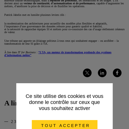
nouvelle couche technologique, mais à
repenser les processus
, les interactions et les usages. L’IA
devient ainsi un
vecteur de continuité, d’automatisation et de performance
, capable d’augmenter les
métiers, d’améliorer la prise de décision et de fluidifier les opérations.
Patrick Jabelin met en lumière plusieurs leviers clés :
la modernisation des architectures pour accueillir des modèles plus flexibles et adaptatifs,
l’importance d’une gouvernance des données robuste pour garantir qualité et fiabilité,
et la nécessité de rapprocher équipes SI et métiers pour co-construire des cas d’usage réellement créateurs
de valeur.
Une tribune qui apporte un éclairage précieux à tous ceux qui souhaitent engager – ou accélérer – la
transformation de leur SI grâce à l’IA.
À lire dans
IT for Business
:
“L’IA, un moteur de transformation profonde des systèmes
d’information métier”
Partager
Partager
Partager
sur
sur
sur
Twitter
LinkedIn
Facebook
Ce site utilise des cookies et vous
A lire aussi
donne le contrôle sur ceux que
vous souhaitez activer
23/07/2026
TOUT ACCEPTER