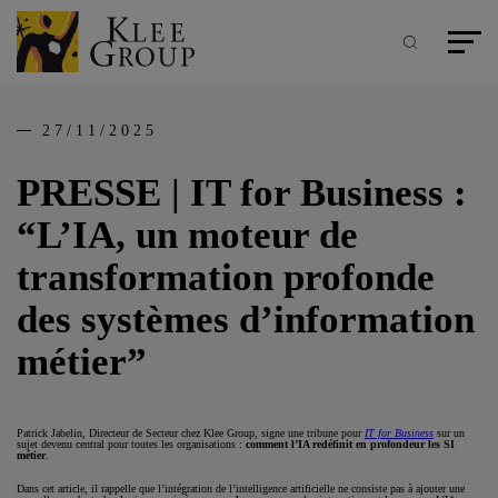
Panneau de gestion des cookies
Aller
au
contenu
Recherche
Menu pr
principal
27/11/2025
PRESSE | IT for Business :
“L’IA, un moteur de
transformation profonde
des systèmes d’information
métier”
Patrick Jabelin, Directeur de Secteur chez Klee Group, signe une tribune pour
IT for Business
sur un
sujet devenu central pour toutes les organisations :
comment l’IA redéfinit en profondeur les SI
métier
.
Dans cet article, il rappelle que l’intégration de l’intelligence artificielle ne consiste pas à ajouter une