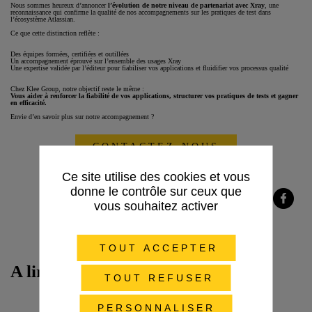
Nous sommes heureux d’annoncer
l’évolution de notre niveau de partenariat avec Xray
, une
reconnaissance qui confirme la qualité de nos accompagnements sur les pratiques de test dans
l’écosystème Atlassian.
Ce que cette distinction reflète :
Des équipes formées, certifiées et outillées
Un accompagnement éprouvé sur l’ensemble des usages Xray
Une expertise validée par l’éditeur pour fiabiliser vos applications et fluidifier vos processus qualité
Chez Klee Group, notre objectif reste le même :
Vous aider à renforcer la fiabilité de vos applications, structurer vos pratiques de tests et gagner
en efficacité.
Envie d’en savoir plus sur notre accompagnement ?
CONTACTEZ-NOUS
Ce site utilise des cookies et vous
donne le contrôle sur ceux que
vous souhaitez activer
Partager
Partager
Partager
sur
sur
sur
Twitter
LinkedIn
Facebook
TOUT ACCEPTER
A lire aussi
TOUT REFUSER
PERSONNALISER