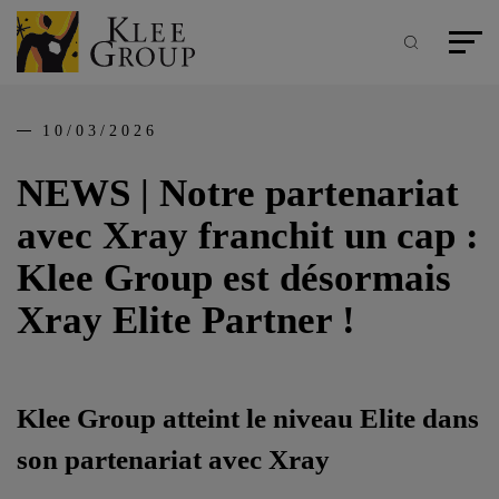
Panneau de gestion des cookies
Aller
au
contenu
Recherche
Menu pr
principal
10/03/2026
NEWS | Notre partenariat
avec Xray franchit un cap :
Klee Group est désormais
Xray Elite Partner !
Klee Group atteint le niveau Elite dans
son partenariat avec Xray