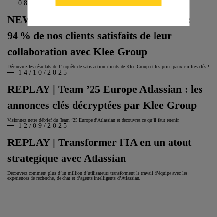
08/01/2026
NEWS | Enquête de satisfaction clients :
94 % de nos clients satisfaits de leur
collaboration avec Klee Group
Découvrez les résultats de l’enquête de satisfaction clients de Klee Group et les principaux chiffres clés !
14/10/2025
REPLAY | Team ’25 Europe Atlassian : les
annonces clés décryptées par Klee Group
Visionnez notre débrief du Team ’25 Europe d'Atlassian et découvrez ce qu’il faut retenir.
12/09/2025
REPLAY | Transformer l'IA en un atout
stratégique avec Atlassian
Découvrez comment plus d’un million d’utilisateurs transforment le travail d’équipe avec les
expériences de recherche, de chat et d’agents intelligents d’Atlassian.