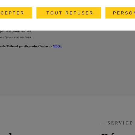
CEPTER
TOUT REFUSER
PERSO
néral de Klee Group, qu'il a fondé avec Samir Khanfir et Yves Weisselberger il y a plus de 37 ans.
innovation technologique pour répondre aux besoins de ses clients, publics et privés. IA, cloud, sécurité... Les é
pertise et proximité client.
ers l'avenir avec confiance.
ète de Thibaud par Alexandre Chaton de
MBO+
.
SERVICE