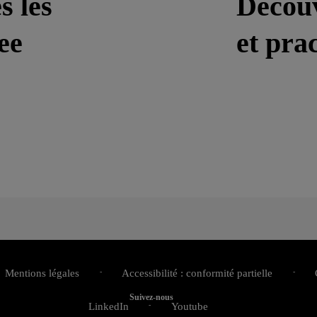
s les
Découv
ee
et prac
s actualités de Klee
Mentions légales
Accessibilité : conformité partielle
Suivez-nous
LinkedIn
Youtube