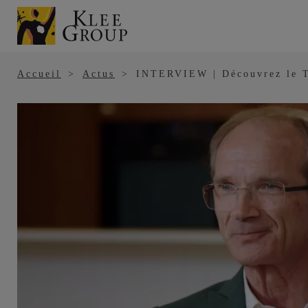
Panneau de gestion des cookies
Aller
au
contenu
principal
Accueil
Actus
INTERVIEW | Découvrez le T