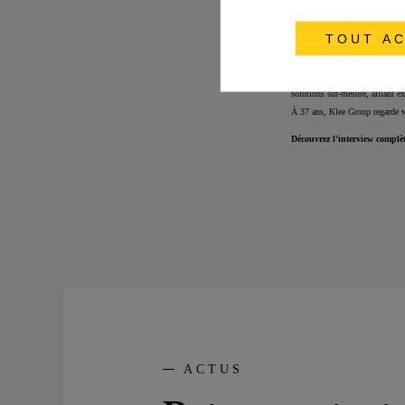
TOUT AC
Il est aujourd'hui Directeur Gé
Son engagement
? Utiliser l'
solutions sur-mesure, alliant ex
À 37 ans, Klee Group regarde v
Découvrez l'interview compl
ACTUS