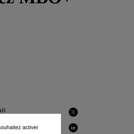
ait
Partager
technologie et
sur
Twitter
souhaitez activer
Partager