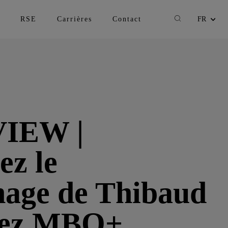
Recherche
RSE
Carrières
Contact
FR
Changer la lan
IEW |
ez le
age de Thibaud
hez MBO+