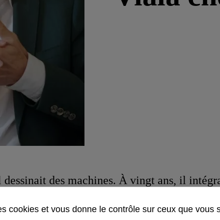
l dessinait des machines. À vingt ans, il intégr
e. Après ses études,
Thibaud Viala
choisit la 
des cookies et vous donne le contrôle sur ceux que vous 
riat. Un choix qu'il n'a jamais regretté.