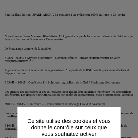
Pour la 3ème édition, SPARK ARCHIVES participe à cet événement 100% en ligne le 23 janvier.
Notre Channel Sales Manager, Khadidiatou DIA ,prendra la parole lors de la conférence de 9h45 au sujet
de nos solutions de Gouvernance Documentaire.
Le Programme complet de la matinée :
? 9h30 – 09h45 : Keynote d’ouverture – Comment réduire l’impact environnemental de votre
entreprise/collectivité ?
Approches et défis. Où en sont les organisations ? Le poids de la RSE dans les processus d’achats et
d’appels d’offres
? 09h45 – 10h15 : Conférence 1 – Solutions logicielles : de la Ged à l’archivage électronique
Les attentes des entreprises et des collectivités pour réduire leur empreinte numérique, les propositions
des éditeurs. Les risques d’une digitalisation non maîtrisée (gouvernance, silos d’information, surcoûts)
?10h15 – 10h45 : Conférence 2 – Infrastructures de stockage Cloud et datacenters
Les innovations des acteurs. Quelles avancées concrets pour des systèmes plus durables. Quel impact de
l’Intelligence artificielle
Ce site utilise des cookies et vous
? 10h45 – 11h15 : Conférence 3 – Recyclage, reconditionnement, remanufacturing des matériels de
donne le contrôle sur ceux que
dématérialisation et de numérisation
vous souhaitez activer
? 11h15 – 11h45 : Atelier pratique interactif – Le référentiel éco-responsable 2024 et ses 21 indicateurs