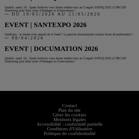
Qualité, santé, IA : Spark Archives vous donne rendez-vous au Congrès SOFAQ 2025 à l’IRCAD
Strasbourg pour deux jours d’échanges et d’innovations !
DU 19/05/2026 AU 21/05/2026
EVENT | SANTEXPO 2026
SantExpo : le rendez-vous annuel de la Santé ! La gestion documentaire comme levier de performance !
08/04/2026
EVENT | DOCUMATION 2026
Qualité, santé, IA : Spark Archives vous donne rendez-vous au Congrès SOFAQ 2025 à l’IRCAD
Strasbourg pour deux jours d’échanges et d’innovations !
Contact
Plan du site
Gérer les cookies
Mentions légales
Accessibilité : conformité partielle
Conditions d'Utilisation
Politique de confidentialité