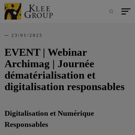
Panneau de gestion des cookies
Aller
au
contenu
Recherche
Menu pr
principal
23/01/2025
EVENT | Webinar
Archimag | Journée
dématérialisation et
digitalisation responsables
Digitalisation et Numérique
Responsables