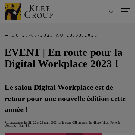
Panneau de gestion des cookies
Aller
au
contenu
Recherche
Menu pr
principal
DU 21/03/2023 AU 23/03/2023
EVENT | En route pour la
Digital Workplace 2023 !
Le salon Digital Workplace est de
retour pour une nouvelle édition cette
année !
Retrouvez-nous les 21, 22 et 23 mars 2023 sur le stand
C58
au cœur du village Jalios, Porte de
Versailles – Hall 4.3.