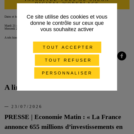
DIGITAL WORKPLACE
Ce site utilise des cookies et vous
Dates et heures d’ouverture du salon :
donne le contrôle sur ceux que
Mardi 21 mars 2023 de 14h à 18h30
vous souhaitez activer
Mercredi 22 & jeudi 23 mars 2023 de 9h30 à 18h
A très bientôt !
TOUT ACCEPTER
TOUT REFUSER
Partager
Partager
Partager
sur
sur
sur
Twitter
LinkedIn
Facebook
PERSONNALISER
A lire aussi
23/07/2026
PRESSE | Economie Matin : « La France
annonce 655 millions d’investissements en