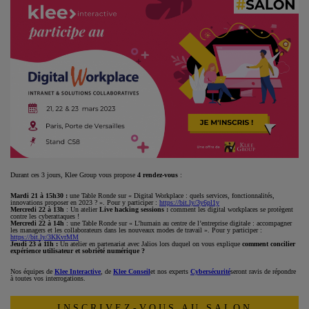
Durant ces 3 jours, Klee Group vous propose
4 rendez-vous
:
Mardi 21 à 15h30 :
une Table Ronde sur « Digital Workplace : quels services, fonctionnalités,
innovations proposer en 2023 ? ». Pour y participer :
https://bit.ly/3y6pl1y
Mercredi 22 à 13h
: Un atelier
Live hacking sessions :
comment les digital workplaces se protègent
contre les cyberattaques !
Mercredi 22 à 14h
: une Table Ronde sur « L’humain au centre de l’entreprise digitale : accompagner
les managers et les collaborateurs dans les nouveaux modes de travail ». Pour y participer :
https://bit.ly/3KKvrMM
Jeudi 23 à 11h :
Un atelier en partenariat avec Jalios lors duquel on vous explique
comment concilier
expérience utilisateur et sobriété numérique ?
Nos équipes de
Klee Interactive
, de
Klee Conseil
et nos experts
Cybersécurité
seront ravis de répondre
à toutes vos interrogations.
INSCRIVEZ-VOUS AU SALON