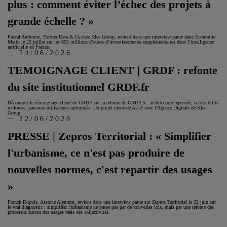
plus : comment éviter l’échec des projets à
grande échelle ? »
Pascal Anthoine, Partner Data & IA chez Klee Group, revient dans une interview parue dans Économie
Matin le 22 juillet sur les 655 millions d’euros d’investissements supplémentaires dans l’intelligence
artificielle en France.
24/06/2026
TEMOIGNAGE CLIENT | GRDF : refonte
du site institutionnel GRDF.fr
Découvrez le témoignage client de GRDF sur la refonte de GRDF.fr : architecture repensée, accessibilité
renforcée, parcours utilisateurs optimisés. Un projet mené de A à Z avec l'Agence Digitale de Klee
Group.
22/06/2026
PRESSE | Zepros Territorial : « Simplifier
l'urbanisme, ce n'est pas produire de
nouvelles normes, c'est repartir des usages
»
Franck Dupuis, Associé Alenium, revient dans une interview parue sur Zepros Territorial le 22 juin sur
le vrai diagnostic : simplifier l'urbanisme ne passe pas par de nouvelles lois, mais par une refonte des
processus autour des usages réels des collectivités.