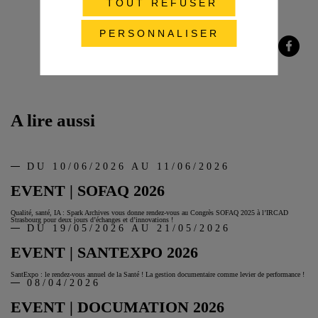
TOUT REFUSER
PERSONNALISER
Partager
Partager
Partager
sur
sur
sur
Twitter
LinkedIn
Facebook
A lire aussi
DU 10/06/2026 AU 11/06/2026
EVENT | SOFAQ 2026
Qualité, santé, IA : Spark Archives vous donne rendez-vous au Congrès SOFAQ 2025 à l’IRCAD
Strasbourg pour deux jours d’échanges et d’innovations !
DU 19/05/2026 AU 21/05/2026
EVENT | SANTEXPO 2026
SantExpo : le rendez-vous annuel de la Santé ! La gestion documentaire comme levier de performance !
08/04/2026
EVENT | DOCUMATION 2026