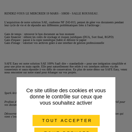
RENDEZ-VOUS LE MERCREDI 19 MARS - 10H30 - SALLE ROUSSEAU.
L'acquisition de notre solution SAE, conforme NF Z42-013, permet de gérer vos documents pendant
leur cycle de vie et de répondre aux différentes problématiques liées à l'archivage :
Gain de temps : retrouver le bon document au bon moment
Gain financier : réduire les coûts de stockage et risques juridiques (DUA, Sort final, RGPD)
Gain d'espace : passer à la copie numérique fiable et détruire le papier
Gain d'image : valoriser vos archives grâce à une interface de gestion professionnelle
SAFE Easy est notre solution SAE 100% SaaS dite « standardisée » pour une intégration simplifiée et
pour une prise en main rapide. Elle peut naturellement être reliée à vos interfaces métiers via des
connecteurs et saura répondre à vos défis de conservation. En plus de notre démo sur SAFE Easy, venez
nous rencontrer sur notre stand pour échanger sur vos projets.
Ce site utilise des cookies et vous
Spark Archives présent pour une nouvelle édition de DOCUMATION.
donne le contrôle sur ceux que
vous souhaitez activer
Profitez d’une conférence inspirante sur l’importance d’archiver. Oui ! c’est un gage de sécurité pour
vos documents et ce grâce à notre solution certifiée et éprouvée.
Découvrez SAFE Easy, notre système d’archivage parfait pour se conformer à la réglementation qui
vient s’intégrer à la suite de votre GED ou autres outils métiers en toute facilité !
TOUT ACCEPTER
JE M'INSCRIS !