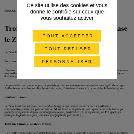
Ce site utilise des cookies et vous
donne le contrôle sur ceux que
Figure 3. Architecture cible dans un monde ouvert basé dans le Cloud
vous souhaitez activer
Trois concepts clés sur lesquels se base
TOUT ACCEPTER
le Zero Trust
TOUT REFUSER
Le Zero Trust repose sur trois concepts clés
PERSONNALISER
Sécuriser l’accès
L’authentification basique ne suffit plus pour garantir l’identité de la personne et est considérée comme
une méthode qui, seule, n’est plus sécurisée. Un mécanisme supplémentaire de confirmation d’accès
doit être mis en place : une authentification multi-facteurs.
On pourra utiliser, par exemple, la génération d’un code temporaire envoyé sur une application type
Authenticator à rentrer en plus du mot de passe, l’insertion d’une carte de sécurité, la biométrie, etc.
Contrôler l’accès
Le Zero Trust met en place un ensemble de règles qui permettent de définir les différents
comportements autorisés pour accéder au SI via la mise en place de politiques de sécurité (accès par
exemple uniquement depuis un smartphone à jour, Android et iOS uniquement, un PC ayant des
prérequis logiciels et à jour, une zone géographique précise etc.).
Tenir un journal et analyser le trafic
Il est parfois nécessaire de corréler l’authentification avec le contexte associé pour être capable d’estimer