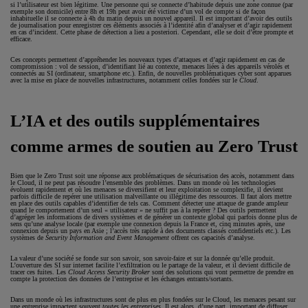
si l’utilisateur est bien légitime. Une personne qui se connecte d’habitude depuis une zone connue (par
exemple son domicile) entre 8h et 19h peut avoir été victime d’un vol de compte si de façon
inhabituelle il se connecte à 4h du matin depuis un nouvel appareil. Il est important d’avoir des outils
de journalisation pour enregistrer ces éléments associés à l’identité afin d’analyser et d’agir rapidement
en cas d’incident. Cette phase de détection a lieu a posteriori. Cependant, elle se doit d’être prompte et
efficace.
Ces concepts permettent d’appréhender les nouveaux types d’attaques et d’agir rapidement en cas de
compromission : vol de session, d’identifiant lié au contexte, menaces liées à des appareils vérolés et
connectés au SI (ordinateur, smartphone etc.). Enfin, de nouvelles problématiques cyber sont apparues
avec la mise en place de nouvelles infrastructures, notamment celles fondées sur le
Cloud
.
L’IA et des outils supplémentaires
comme armes de soutien au Zero Trust
Bien que le Zero Trust soit une réponse aux problématiques de sécurisation des accès, notamment dans
le Cloud, il ne peut pas résoudre l’ensemble des problèmes. Dans un monde où les technologies
évoluent rapidement et où les menaces se diversifient et leur exploitation se complexifie, il devient
parfois difficile de repérer une utilisation malveillante ou illégitime des ressources. Il faut alors mettre
en place des outils capables d’identifier de tels cas. Comment détecter une attaque de grande ampleur
quand le comportement d’un seul « utilisateur » ne suffit pas à la repérer ? Des outils permettent
d’agréger les informations de divers systèmes et de générer un contexte global qui parfois donne plus de
sens qu’une analyse locale (par exemple une connexion depuis la France et, cinq minutes après, une
connexion depuis un pays en Asie ; l’accès très rapide à des documents classés confidentiels etc.). Les
systèmes de
Security Information and Event Management
offrent ces capacités d’analyse.
La valeur d’une société se fonde sur son savoir, son savoir-faire et sur la donnée qu’elle produit.
L’ouverture des SI sur internet facilite l’exfiltration ou le partage de la valeur, et il devient difficile de
tracer ces fuites. Les
Cloud Access Security Broker
sont des solutions qui vont permettre de prendre en
compte la protection des données de l’entreprise et les échanges entrants/sortants.
Dans un monde où les infrastructures sont de plus en plus fondées sur le Cloud, les menaces pesant sur
une entreprise impactent souvent
toutes les entreprises
. Il est alors, d’une part, important de diffuser