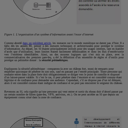
Figure 1. L’organisation d’un système d’information avant l’essor d’internet
Comme abordé
dans un précédent article
, les menaces sur le monde numérique ne datent pas d’hier. Il a
fallu dès les années 80, penser à des mesures techniques et architecturales pour protéger le système
d’information. Au départ, les SI étaient principalement utilisés pour des usages internes, tant en matière
d’accès que d’utilisation, leurs limites étaient facilement définissables et donc les flux d’entrée/sortie
vers l’extérieur identifiables. Ainsi, un des moyens logiques qui s’est mis en place, avec la
commercialisation des premiers pare-feu, a été la définition d’un ensemble de règles et d’outils pour
protéger un périmètre donné : la
sécurité périmétrique.
Expliquons la sécurité périmétrique : comparons-la avec un château fort, muni de remparts pour
empêcher quiconque de pénétrer en son sein, sauf en passant par l’entrée principale. Toute personne qui
souhaite entrer dans la place forte doit obligatoirement se diriger vers le point de contrôle et disposer
d’un laisser-passer valable. Si c’est le cas, il peut pénétrer dans l’enceinte et est considéré comme étant
légitime et de confiance pour demander une audience. Cependant, s’il ne dispose pas d’un tel élément,
alors il est considéré comme étant indigne de confiance et ne peut pas rencontrer le seigneur du château.
Revenons au SI, cela signifie qu’une personne qui veut entrer et sortir du réseau doit d’abord passer par
un certain nombre de filtres (pare-feu, VPN, antivirus, etc.). On ne peut accéder au SI que depuis un
équipement connu situé dans la zone de confiance.