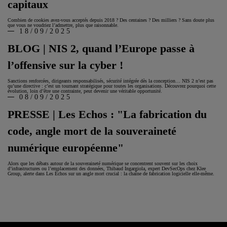
capitaux
Combien de cookies avez-vous acceptés depuis 2018 ? Des centaines ? Des milliers ? Sans doute plus
que vous ne voudriez l’admettre, plus que raisonnable.
18/09/2025
BLOG | NIS 2, quand l’Europe passe à
l’offensive sur la cyber !
Sanctions renforcées, dirigeants responsabilisés, sécurité intégrée dès la conception… NIS 2 n’est pas
qu’une directive : c’est un tournant stratégique pour toutes les organisations. Découvrez pourquoi cette
évolution, loin d’être une contrainte, peut devenir une véritable opportunité.
08/09/2025
PRESSE | Les Echos : "La fabrication du
code, angle mort de la souveraineté
numérique européenne"
Alors que les débats autour de la souveraineté numérique se concentrent souvent sur les choix
d’infrastructures ou l’emplacement des données, Thibaud Ingargiola, expert DevSecOps chez Klee
Group, alerte dans Les Échos sur un angle mort crucial : la chaîne de fabrication logicielle elle-même.