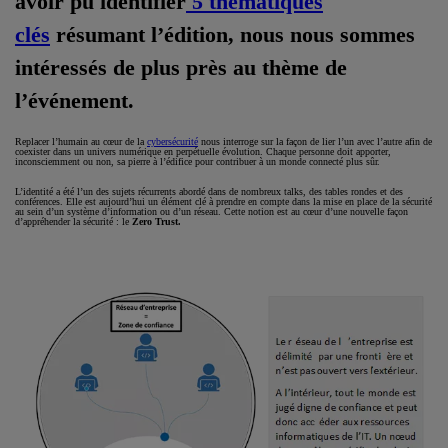
avoir pu identifier
5 thématiques
clés
résumant l’édition, nous nous sommes
intéressés de plus près au thème de
l’événement.
Replacer l’humain au cœur de la
cybersécurité
nous interroge sur la façon de lier l’un avec l’autre afin de
coexister dans un univers numérique en perpétuelle évolution. Chaque personne doit apporter,
inconsciemment ou non, sa pierre à l’édifice pour contribuer à un monde connecté plus sûr.
L’identité a été l’un des sujets récurrents abordé dans de nombreux talks, des tables rondes et des
conférences. Elle est aujourd’hui un élément clé à prendre en compte dans la mise en place de la sécurité
au sein d’un système d’information ou d’un réseau. Cette notion est au cœur d’une nouvelle façon
d’appréhender la sécurité : le
Zero Trust.