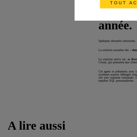
TOUT AC
solutio
année.
Quelques obstacles subsistent, l
La solution actuelles des «
dem
La solution arrive car, au
Ksc
Cloud, qui permettra aux client
Cet agent se présentera sous l
systèmes sources hébergés chez
site sera vraiment minimale. 
requêtes SQL personnalisées.
A lire aussi