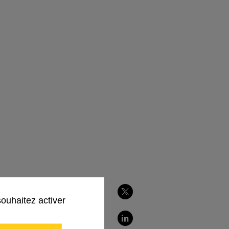
souhaitez activer
Partager
sur
s ses
Twitter
Partager