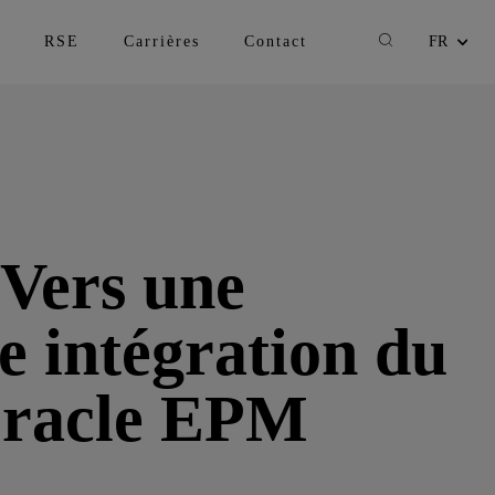
Recherche
RSE
Carrières
Contact
FR
Changer la lan
Vers une
e intégration du
Oracle EPM