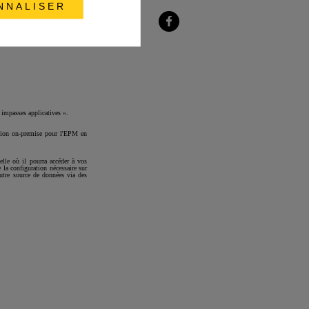
NNALISER
sur
le
LinkedIn
Partager
sur
Facebook
 impasses applicatives ».
ation on-premise pour l'EPM en
elle où il pourra accéder à vos
la configuration nécessaire sur
utre source de données via des