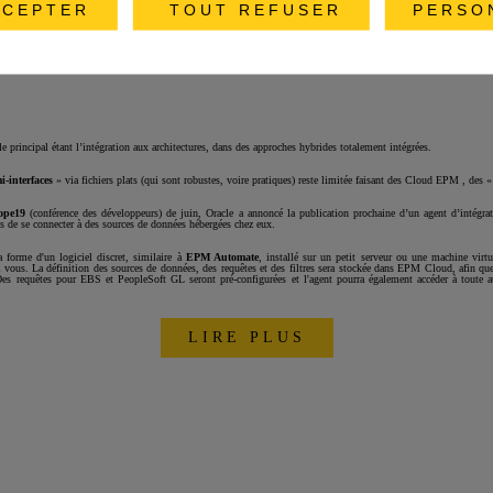
CEPTER
TOUT REFUSER
PERSO
ns Cloud pour cette nouvel
e principal étant l’intégration aux architectures, dans des approches hybrides totalement intégrées.
i-interfaces
» via fichiers plats (qui sont robustes, voire pratiques) reste limitée faisant des Cloud EPM , des «
ope19
(conférence des développeurs) de juin, Oracle a annoncé la publication prochaine d’un agent d’intégr
s de se connecter à des sources de données hébergées chez eux.
a forme d'un logiciel discret, similaire à
EPM Automate
, installé sur un petit serveur ou une machine virtu
 vous. La définition des sources de données, des requêtes et des filtres sera stockée dans EPM Cloud, afin que 
Des requêtes pour EBS et PeopleSoft GL seront pré-configurées et l'agent pourra également accéder à toute a
LIRE PLUS