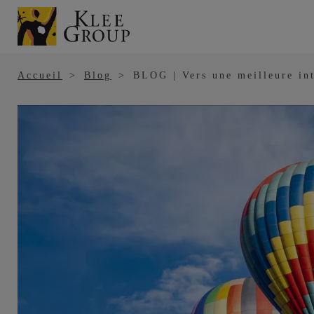
Panneau de gestion des cookies
Aller
au
contenu
principal
Accueil
Blog
BLOG | Vers une meilleure in