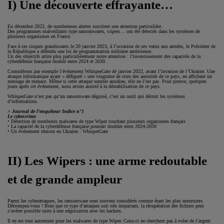
I) Une découverte effrayante…
En décembre 2022, de nombreuses alertes suscitent une attention particulière.
Des programmes malveillants type ransomwares, wipers… ont été détectés dans les systèmes de
plusieurs organismes en France.
Face à ces risques grandissants le 20 janvier 2023, à l’occasion de ses vœux aux armées, le Président de
la République a défendu une loi de programmation militaire ambitieuse.
Un des objectifs attire plus particulièrement notre attention : l’investissement des capacités de la
cyberdéfense française doublé entre 2024 et 2030.
Considérons par exemple l’événement WhisperGate de janvier 2022, avant l’invasion de l’Ukraine. Une
attaque informatique ayant « défiguré » une vingtaine de sites des autorités de ce pays, en affichant un
message de menace. Même si cette attaque semble anodine, elle ne l’est pas. Pour preuve, quelques
jours après cet événement, nous avons assisté à la déstabilisation de ce pays.
WhisperGate n’est pas qu’un ransomware déguisé, c’est un outil qui détruit les systèmes
d’informations.
> Journal de l’enquêteur Indice n°1
Le cybercrime
• Détection de nombreux malwares de type Wiper touchant plusieurs organismes français
• La capacité de la cyberdéfense française pourrait doubler entre 2024-2030
• Un événement témoin en Ukraine : WhisperGate
II) Les Wipers : une arme redoutable
et de grande ampleur
Parmi les cyberattaques, les ransomware sont souvent considérés comme étant les plus meurtriers.
Détrompez-vous ! Bien que ce type d’attaques soit très impactant, la récupération des fichiers peut
s’avérer possible suite à une négociation avec les hackers.
Il en est tout autrement pour les malwares de type Wiper. Ceux-ci ne cherchent pas à voler de l’argent