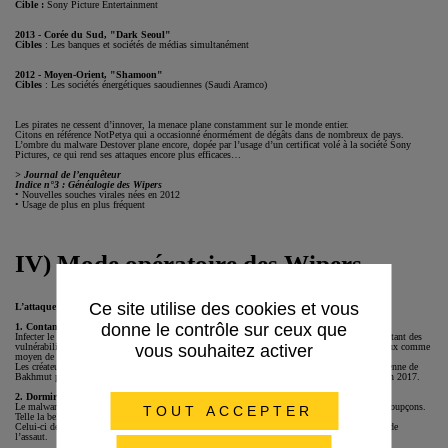
Cible :
Sony Picture Entertainment
2013 - Corée du Sud, "Dark Seoul"
Cibles
: Les banques et sociétés de médias simultanément
2012 - Moyen-Orient, "Shamoon"
Cibles
: Les sociétés énergétiques saoudiennes (Saudi Aramco)
Les pirates ne cessent d’innover, la menace plane constamment sur le monde entier.
Citons en référence NotPetya qui a occasionné énormément de dégâts dans de nombreux de pays.
L’ombre du malware Destover plane encore, dopée par l’usage d’un certificat volé à la société Sony
Pictures, ce qui rend ses attaques encore plus efficaces…
> Journal de l’enquêteur
Indice n°3 : Généalogie des Wipers
• Nouvelles souches virales nées en 2012
• Usage de plus en plus fréquent
IV) Mode opératoire des Wipers
Ce site utilise des cookies et vous
L’attaque se décline en 3 étapes :
donne le contrôle sur ceux que
1. Contaminer
Infecter le plus de machines possibles, en utilisant les outils de partage Windows et en exploitant des
vulnérabilités non patchées. Certains Wipers se servent également du téléchargement frauduleux comme
vous souhaitez activer
moyen de diffusion.
Les créateurs du malware NotPetya ont piraté la page d’accueil du site web de la ville ukrainienne de
Bakhmut pour déclencher le téléchargement automatique d’une fausse mise à jour Windows en 2017.
2. Dormir
Le malware n’effectue aucune action et reste dans un état léthargique pour ne pas éveiller les soupçons.
TOUT ACCEPTER
Telle la belle au bois dormant, il faudra un déclencheur pour le réveiller.
Celui-ci devra être discret afin d’éviter de se faire détecter lors du lancement de la commande de
l’assaut.