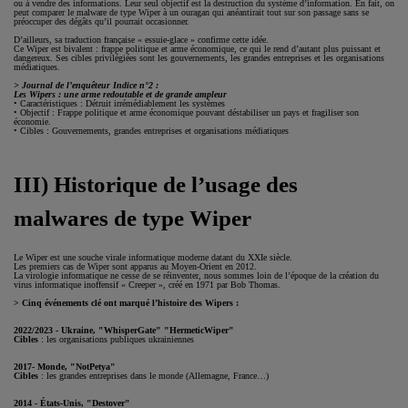
ou à vendre des informations. Leur seul objectif est la destruction du système d’information. En fait, on
peut comparer le malware de type Wiper à un ouragan qui anéantirait tout sur son passage sans se
préoccuper des dégâts qu’il pourrait occasionner.
D’ailleurs, sa traduction française « essuie-glace » confirme cette idée.
Ce Wiper est bivalent : frappe politique et arme économique, ce qui le rend d’autant plus puissant et
dangereux. Ses cibles privilégiées sont les gouvernements, les grandes entreprises et les organisations
médiatiques.
> Journal de l’enquêteur Indice n°2 :
Les Wipers : une arme redoutable et de grande ampleur
• Caractéristiques : Détruit irrémédiablement les systèmes
• Objectif : Frappe politique et arme économique pouvant déstabiliser un pays et fragiliser son
économie.
• Cibles : Gouvernements, grandes entreprises et organisations médiatiques
III) Historique de l’usage des
malwares de type Wiper
Le Wiper est une souche virale informatique moderne datant du XXIe siècle.
Les premiers cas de Wiper sont apparus au Moyen-Orient en 2012.
La virologie informatique ne cesse de se réinventer, nous sommes loin de l’époque de la création du
virus informatique inoffensif « Creeper », créé en 1971 par Bob Thomas.
> Cinq événements clé ont marqué l’histoire des Wipers :
2022/2023 - Ukraine, "WhisperGate" "HermeticWiper"
Cibles
: les organisations publiques ukrainiennes
2017- Monde, "NotPetya"
Cibles
: les grandes entreprises dans le monde (Allemagne, France…)
2014 - États-Unis, "Destover"