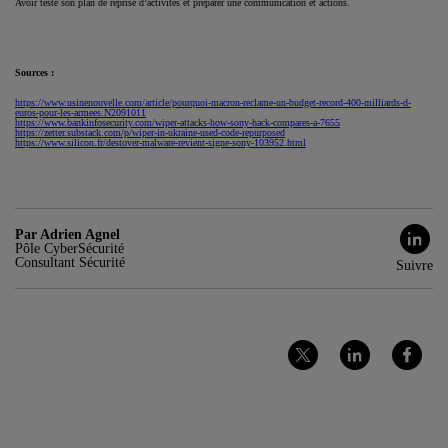
Avoir testé son plan de reprise d’activités et préparer une communication et actions.
Sources :
https://www.usinenouvelle.com/article/pourquoi-macron-reclame-un-budget-record-400-milliards-d-
euros-pour-les-armees.N2091011
https://www.bankinfosecurity.com/wiper-attacks-how-sony-hack-compares-a-7655
https://zetter.substack.com/p/wiper-in-ukraine-used-code-repurposed
https://www.silicon.fr/destover-malware-revient-signe-sony-103952.html
Par Adrien Agnel
Pôle CyberSécurité
Consultant Sécurité
Suivre
Partager
Partager
Partager
sur
sur
sur
Twitter
LinkedIn
Facebook