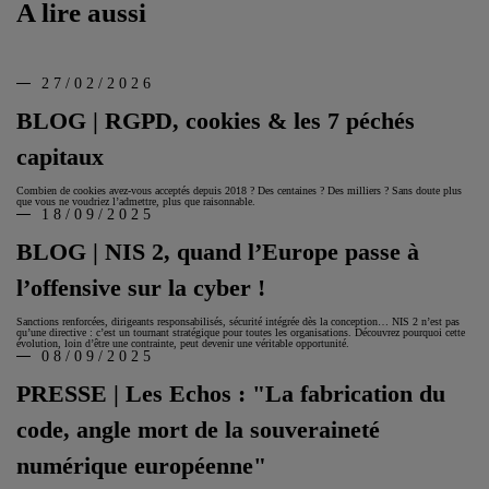
A lire aussi
27/02/2026
BLOG | RGPD, cookies & les 7 péchés
capitaux
Combien de cookies avez-vous acceptés depuis 2018 ? Des centaines ? Des milliers ? Sans doute plus
que vous ne voudriez l’admettre, plus que raisonnable.
18/09/2025
BLOG | NIS 2, quand l’Europe passe à
l’offensive sur la cyber !
Sanctions renforcées, dirigeants responsabilisés, sécurité intégrée dès la conception… NIS 2 n’est pas
qu’une directive : c’est un tournant stratégique pour toutes les organisations. Découvrez pourquoi cette
évolution, loin d’être une contrainte, peut devenir une véritable opportunité.
08/09/2025
PRESSE | Les Echos : "La fabrication du
code, angle mort de la souveraineté
numérique européenne"