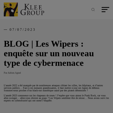
Panneau de gestion des cookies
Aller
au
contenu
Recherche
Menu pr
principal
07/07/2023
BLOG | Les Wipers :
enquête sur un nouveau
type de cybermenace
Par Adrien Agnel
L’année 2022 a été marquée par de nombreuses attaques ciblant les villes, les hôpitaux, et d’autres
services publics… Face à ces menaces grandissantes, il faut mettre à jour ses lignes de défense.
Sommes-nous proches d’un black-out numérique causé par des pirates déterminés ?
L’année 2023 commence sur les chapeaux de roues ! J’espère que vous aimez le Punk Rock, car vous
allez swinger… allez-vous résister au pogo ? Les Wipers semblent être de retour… Nous avons suivi les
experts en cybersécurité qui ont mené l’enquête.