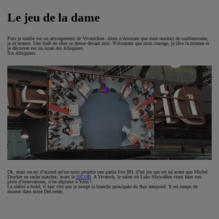
Le jeu de la dame
Puis je tombe sur un attroupement de Vivatechies. Alors n’écoutant que mon instinct de conformisme,
je m’avance. Une forêt de têtes se dresse devant moi. N’écoutant que mon courage, je lève la mienne et
je découvre sur un écran des échiquiers.
Six échiquiers.
Ok, mais on est d’accord qu’on nous projette une partie live IRL d’un jeu qui est né avant que Michel
Drucker ne sache marcher, avant le
SICOB
. A Vivatech, le salon où Luke Skywalker vient faire son
plein d’innovations, n’en déplaise à Yoda !
La réalité a forké, il faut vite que je merge la branche principale du flux temporel. Il est temps de
monter dans notre DeLorean.