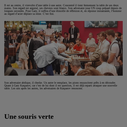
Il est au centre, il virevolte d’une table à une autre. Concentré il tient fermement la table de ses deux
mains. Son regard est aiguisé, ses cheveux sont blancs. Son adversaire joue UN coup préparé depuis de
longues secondes. Pour Gary, il suffira d’une étincelle de réflexion et, en réponse instantanée, l’homme
au regard d’acier déplace sa reine. C’est fini.
Son adversaire abdique, il checke. Un autre le remplace, les pions ressuscitent prêts à en découdre.
Quant à Gary Kasparov, car c’est de lui dont il est question, il est déjà reparti attaquer une nouvelle
table. Les uns après les autres, les adversaires de Kasparov renoncent.
Une souris verte