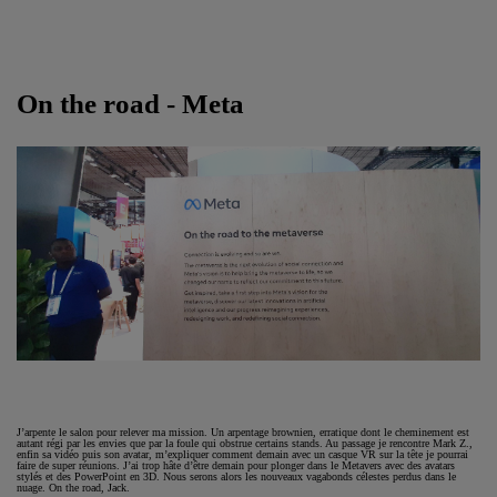
On the road - Meta
J’arpente le salon pour relever ma mission. Un arpentage brownien, erratique dont le cheminement est
autant régi par les envies que par la foule qui obstrue certains stands. Au passage je rencontre Mark Z.,
enfin sa vidéo puis son avatar, m’expliquer comment demain avec un casque VR sur la tête je pourrai
faire de super réunions. J’ai trop hâte d’être demain pour plonger dans le Metavers avec des avatars
stylés et des PowerPoint en 3D. Nous serons alors les nouveaux vagabonds célestes perdus dans le
nuage. On the road, Jack.