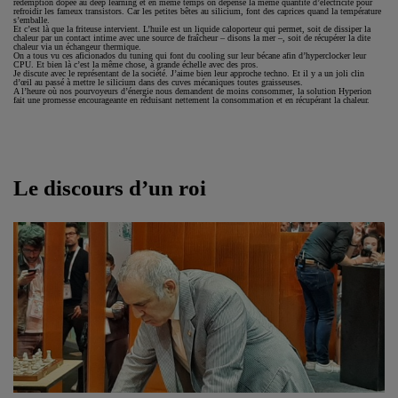
rédemption dopée au deep learning et en même temps on dépense la même quantité d’électricité pour
refroidir les fameux transistors. Car les petites bêtes au silicium, font des caprices quand la température
s’emballe.
Et c’est là que la friteuse intervient. L’huile est un liquide caloporteur qui permet, soit de dissiper la
chaleur par un contact intime avec une source de fraîcheur – disons la mer –, soit de récupérer la dite
chaleur via un échangeur thermique.
On a tous vu ces aficionados du tuning qui font du cooling sur leur bécane afin d’hyperclocker leur
CPU. Et bien là c’est la même chose, à grande échelle avec des pros.
Je discute avec le représentant de la société. J’aime bien leur approche techno. Et il y a un joli clin
d’œil au passé à mettre le silicium dans des cuves mécaniques toutes graisseuses.
A l’heure où nos pourvoyeurs d’énergie nous demandent de moins consommer, la solution Hyperion
fait une promesse encourageante en réduisant nettement la consommation et en récupérant la chaleur.
Le discours d’un roi