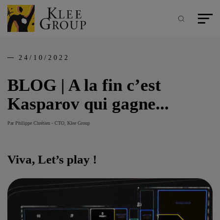
Panneau de gestion des cookies
Aller
au
contenu
Recherche
Menu pr
principal
24/10/2022
BLOG | A la fin c’est
Kasparov qui gagne...
Par Philippe Chrétien - CTO, Klee Group
Viva, Let’s play !