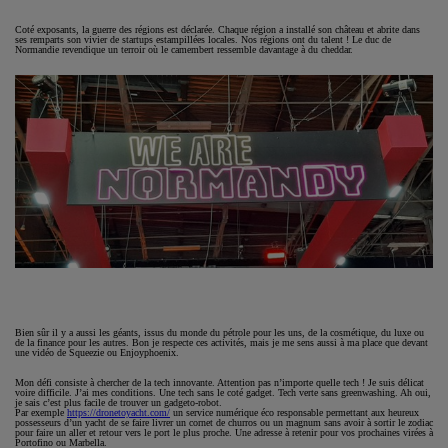
Coté exposants, la guerre des régions est déclarée. Chaque région a installé son château et abrite dans
ses remparts son vivier de startups estampillées locales. Nos régions ont du talent ! Le duc de
Normandie revendique un terroir où le camembert ressemble davantage à du cheddar.
Bien sûr il y a aussi les géants, issus du monde du pétrole pour les uns, de la cosmétique, du luxe ou
de la finance pour les autres. Bon je respecte ces activités, mais je me sens aussi à ma place que devant
une vidéo de Squeezie ou Enjoyphoenix.
Mon défi consiste à chercher de la tech innovante. Attention pas n’importe quelle tech ! Je suis délicat
voire difficile. J’ai mes conditions. Une tech sans le coté gadget. Tech verte sans greenwashing. Ah oui,
je sais c’est plus facile de trouver un gadgeto-robot.
Par exemple
https://dronetoyacht.com/
un service numérique éco responsable permettant aux heureux
possesseurs d’un yacht de se faire livrer un cornet de churros ou un magnum sans avoir à sortir le zodiac
pour faire un aller et retour vers le port le plus proche. Une adresse à retenir pour vos prochaines virées à
Portofino ou Marbella.