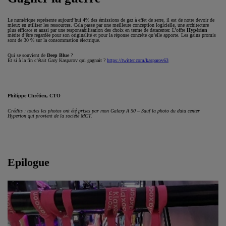
Le numérique représente aujourd’hui 4% des émissions de gaz à effet de serre, il est de notre devoir de
mieux en utiliser les ressources. Cela passe par une meilleure conception logicielle, une architecture
plus efficace et aussi par une responsabilisation des choix en terme de datacenter. L’offre
Hypérion
mérite d’être regardée pour son originalité et pour la réponse concrète qu’elle apporte. Les gains promis
sont de 30 % sur la consommation électrique.
Qui se souvient de
Deep Blue
?
Et si à la fin c’était Gary Kasparov qui gagnait ?
https://twitter.com/kasparov63
Philippe Chrétien, CTO
Crédits : toutes les photos ont été prises par mon Galaxy A 50 – Sauf la photo du data center
Hyperion qui provient de la société MCT.
Epilogue