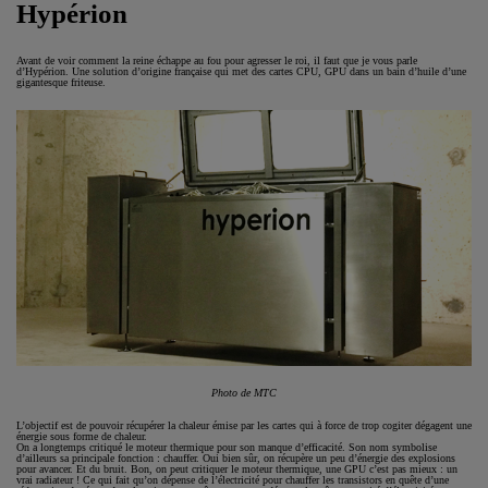
Hypérion
Avant de voir comment la reine échappe au fou pour agresser le roi, il faut que je vous parle
d’Hypérion. Une solution d’origine française qui met des cartes CPU, GPU dans un bain d’huile d’une
gigantesque friteuse.
Photo de MTC
L’objectif est de pouvoir récupérer la chaleur émise par les cartes qui à force de trop cogiter dégagent une
énergie sous forme de chaleur.
On a longtemps critiqué le moteur thermique pour son manque d’efficacité. Son nom symbolise
d’ailleurs sa principale fonction : chauffer. Oui bien sûr, on récupère un peu d’énergie des explosions
pour avancer. Et du bruit. Bon, on peut critiquer le moteur thermique, une GPU c’est pas mieux : un
vrai radiateur ! Ce qui fait qu’on dépense de l’électricité pour chauffer les transistors en quête d’une