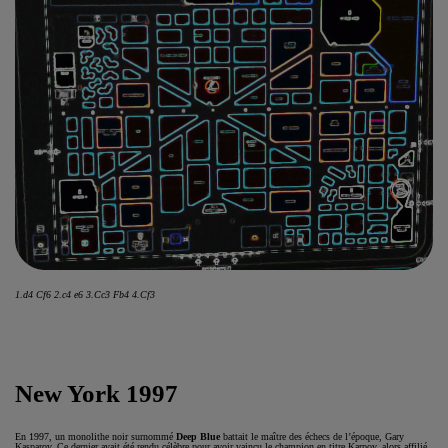
1.d4 Cf6 2.c4 e6 3.Cc3 Fb4 4.Cf3
New York 1997
En 1997, un monolithe noir surnommé
Deep Blue
battait le maître des échecs de l’époque, Gary
Kasparov. Ce dernier avait été rendu célèbre pour avoir vaincu le champion en titre Karpov, alors affilié