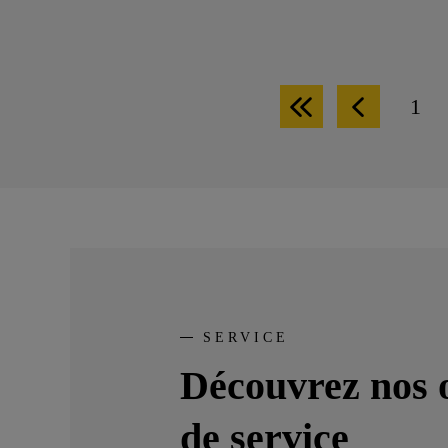
1
Première
Page
Pag
page
précédent
SERVICE
Découvrez nos o
de service