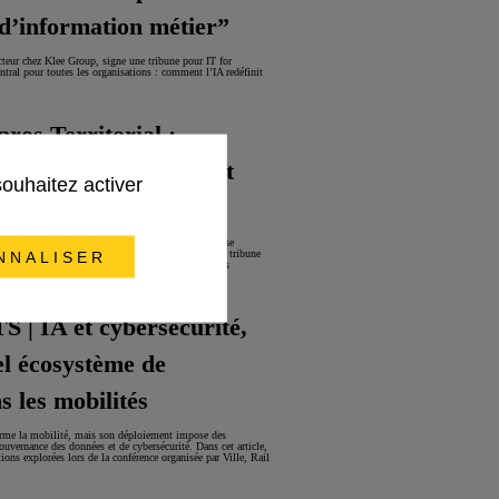
d’information métier”
cteur chez Klee Group, signe une tribune pour IT for
tral pour toutes les organisations : comment l’IA redéfinit
os Territorial :
 de demain sera autant
souhaitez activer
e physique"
 échéances de concessions autoroutières en France se
ansports Delphine Séné, Associée Alenium, signe une tribune
NNALISER
nvitant à repenser radicalement la transformation des
 IA et cybersécurité,
el écosystème de
s les mobilités
sforme la mobilité, mais son déploiement impose des
ouvernance des données et de cybersécurité. Dans cet article,
tions explorées lors de la conférence organisée par Ville, Rail