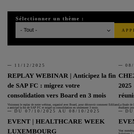
Sélectionner un thème :
APP
11/12/2025
08
REPLAY WEBINAR | Anticipez la fin
CHEZ
de SAP FC : migrez votre
2025 
consolidation vers Board en 3 mois
réuni
Visionnez le replay de notre webinar, organisé avec Board, pour découvrir comment Edilians
La finale de
a anticipé la fin de SAP FC et migré sa consolidation en seulement 3 mois.
étudiants pou
DU 07/10/2025 AU 08/10/2025
DU
EVENT | HEALTHCARE WEEK
EVEN
LUXEMBOURG
Vrac numéri
Solutions !