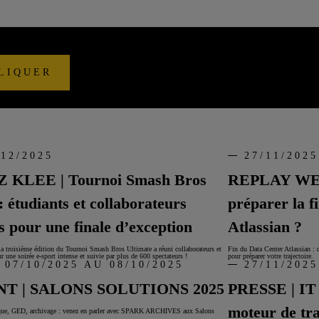
LIQUER
/12/2025
27/11/2025
 KLEE | Tournoi Smash Bros
REPLAY WEB
: étudiants et collaborateurs
préparer la f
s pour une finale d’exception
Atlassian ?
 la troisième édition du Tournoi Smash Bros Ultimate a réuni collaborateurs et
Fin du Data Center Atlassian : d
r une soirée e-sport intense et suivie par plus de 600 spectateurs !
pour préparer votre trajectoire.
 07/10/2025 AU 08/10/2025
27/11/2025
T | SALONS SOLUTIONS 2025
PRESSE | IT 
moteur de tr
que, GED, archivage : venez en parler avec SPARK ARCHIVES aux Salons