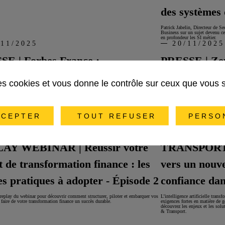
des systèmes 
Patrick Jabelin, Directeur de Se
Business sur un sujet devenu cen
en profondeur les SI métier.
/11/2025
20/11/2025
SE | Forbes France :
PRESSE | Zepr
ligence artificielle : notre alliée
"L’autoroute
des cookies et vous donne le contrôle sur ceux que vous 
bâtir l’Europe de demain”
numérique qu
bune publiée sur Forbes France, Filip Gluszak, Responsable de la BU IA &
Dans un contexte où les grandes
ee Group, partage une vision engagée du rôle stratégique que doit jouer
profilent, notre experte des tr
CEPTER
TOUT REFUSER
PERSO
e artificielle pour renforcer la souveraineté technologique européenne.
engagée sur le site de Zepros, i
infrastructures autoroutières.
/11/2025
23/10/2025
AY WEBINAR | Réussir votre
TRANSPORTS |
t de transformation finance : les
vers un nouv
s pratiques à adopter - Épisode 2
confiance dan
 replay du webinar pour découvrir comment structurer, piloter et embarquer vos
L’intelligence artificielle tran
faire de votre transformation finance un succès durable.
exigences fortes en matière de g
découvrez les enjeux et les solu
& Transport.