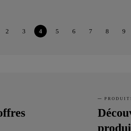
2
3
4
5
6
7
8
9
e
Page
Page
Page
Page
Page
Page
Page
Pa
e
courante
PRODUIT
ffres
Décou
produi