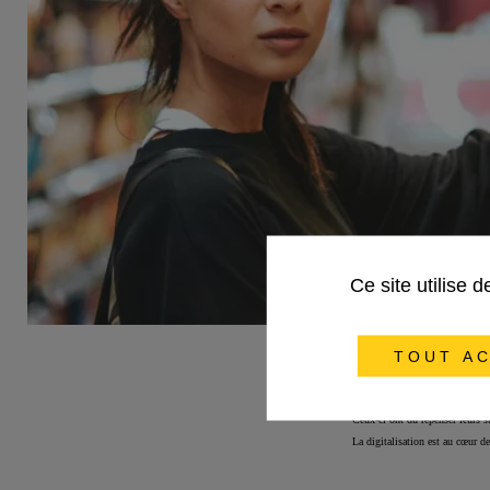
Ce site utilise 
TOUT AC
Le Merchandising est partout
Ceux-ci ont dû repenser leurs s
La digitalisation est au cœur 