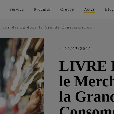
Service
Produits
Groupe
Actus
Blog
chandising dope la Grande Consommation
20/07/2020
LIVRE 
le Merc
la Gran
Consom