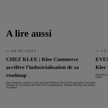
A lire aussi
06/02/2023
15
CHEZ KLEE | Klee Commerce
EVEN
accélère l'industrialisation de sa
Klee 
roadmap
Optimisez vo
Studio
Klee Commerce a recruté en 2022 son Chief Technical Officer (CTO) pour gérer l’innovation
technique de ses solutions de CRM SFA et merchandising. Stéphane Matringe nous partage
sa roadmap.