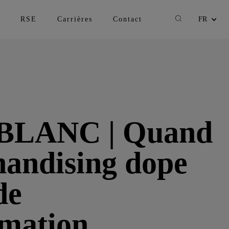
Recherche
RSE
Carrières
Contact
FR
Changer la lan
BLANC | Quand
handising dope
de
mation