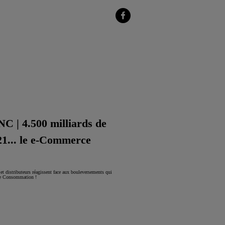
sur
LinkedIn
Partager
sur
Facebook
| 4.500 milliards de
21... le e-Commerce
t distributeurs réagissent face aux bouleversements qui
nde Consommation !