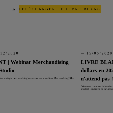
TÉLÉCHARGER LE LIVRE BLANC
/12/2020
15/06/2020
T | Webinar Merchandising
LIVRE BLANC 
Studio
dollars en 20
n'attend pas !
tre stratégie merchandising en suivant notre webinar Merchandising Klee
Découvrez comment industriels e
affectent l’industrie de la Gra