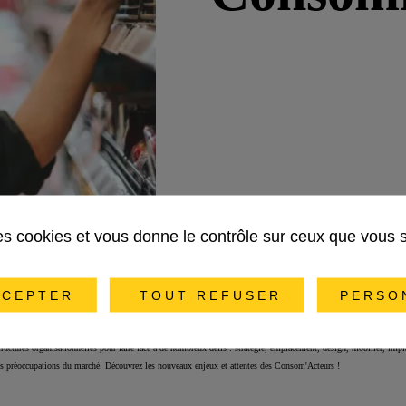
des cookies et vous donne le contrôle sur ceux que vous 
CEPTER
TOUT REFUSER
PERSO
 et s’est imposé aux industriels et distributeurs des secteurs de la Grande Consommation et du Retail
tructures organisationnelles pour faire face à de nombreux défis : stratégie, emplacement, design, mobilier, impla
des préoccupations du marché.
Découvrez les nouveaux enjeux et attentes des Consom'Acteurs !