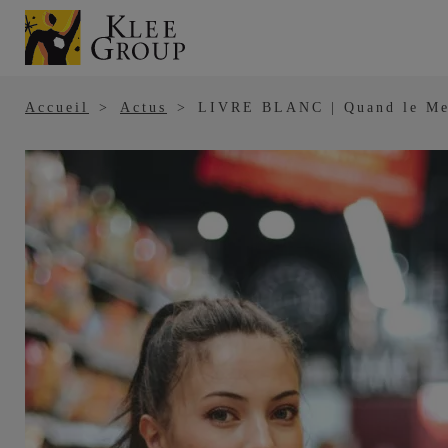
Panneau de gestion des cookies
Aller
au
contenu
principal
Accueil
Actus
LIVRE BLANC | Quand le Mer