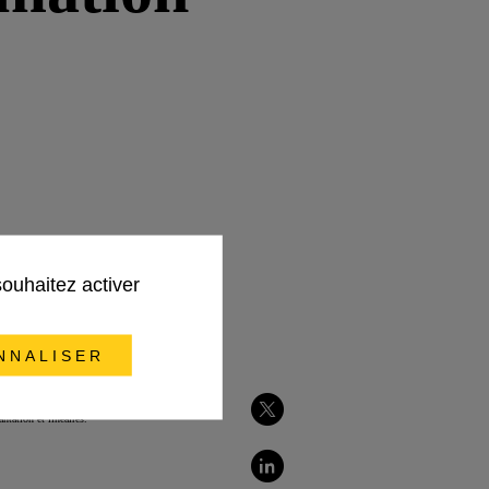
souhaitez activer
NNALISER
ntation et linéaires.
Partager
sur
Twitter
Partager