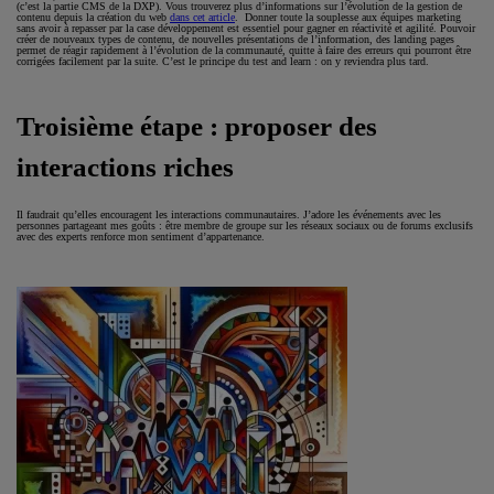
(c’est la partie CMS de la DXP). Vous trouverez plus d’informations sur l’évolution de la gestion de
contenu depuis la création du web
dans cet article
. Donner toute la souplesse aux équipes marketing
sans avoir à repasser par la case développement est essentiel pour gagner en réactivité et agilité. Pouvoir
créer de nouveaux types de contenu, de nouvelles présentations de l’information, des landing pages
permet de réagir rapidement à l’évolution de la communauté, quitte à faire des erreurs qui pourront être
corrigées facilement par la suite. C’est le principe du test and learn : on y reviendra plus tard.
Troisième étape : proposer des
interactions riches
Il faudrait qu’elles encouragent les interactions communautaires. J’adore les événements avec les
personnes partageant mes goûts : être membre de groupe sur les réseaux sociaux ou de forums exclusifs
avec des experts renforce mon sentiment d’appartenance.