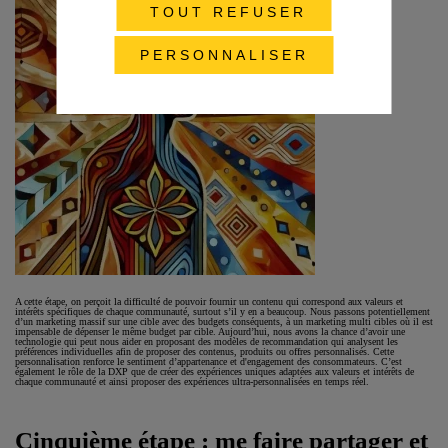
TOUT REFUSER
PERSONNALISER
A cette étape, on perçoit la difficulté de pouvoir fournir un contenu qui correspond aux valeurs et
intérêts spécifiques de chaque communauté, surtout s’il y en a beaucoup. Nous passons potentiellement
d’un marketing massif sur une cible avec des budgets conséquents, à un marketing multi cibles où il est
impensable de dépenser le même budget par cible. Aujourd’hui, nous avons la chance d’avoir une
technologie qui peut nous aider en proposant des modèles de recommandation qui analysent les
préférences individuelles afin de proposer des contenus, produits ou offres personnalisés. Cette
personnalisation renforce le sentiment d’appartenance et d'engagement des consommateurs. C’est
également le rôle de la DXP que de créer des expériences uniques adaptées aux valeurs et intérêts de
chaque communauté et ainsi proposer des expériences ultra-personnalisées en temps réel.
Cinquième étape : me faire partager et