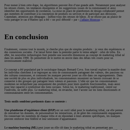
Pour mener à bien cette étape, les algorithmes peuvent être d’une grande aide. Notamment pour analyser
les retours clients, les tendances émergentes et les suggestions issues de la communauté et ainsi
identifier des opportunités de cocréation. La mise en place de plateformes de design collaboratif permet
aux membres de contribuer à la conception de produits ou services et de participer aux décisions.
Cependant, attention aux dérapages : méfiez-vous des retours de bâton. Je ne résiste pas au plaisir de
vous partager le cas d’Hasbro qui a été « un poil débordé » par «
l'affaire Montcuq
».
En conclusion
Finalement, comme tout le monde, je cherche plus que de simples produits : je veux des expériences et
des connexions sociales. J’ai laissé fuiter dans la première partie le terme adapté : celui de tribu. En
effet, les nouvelles technologies font prendre une nouvelle dimension au concept de marketing tribal né
dans les années 1990. Ils permettent de le mettre en œuvre dans des délais très courts pour un
investissement maîtrisé.
Ce concept a été popularisé par le sociologue français Bernard Cova. Son travail explore la manière dont
les individus cherchent à se regrouper au sein de communautés partageant des valeurs, des passions ou
des cultures communes, et comment les marques peuvent jouer un rôle dans ces regroupements. Dans
une société de plus en plus individualisée, les consommateurs ressentent un besoin croissant de se
connecter à des groupes qui partagent leurs valeurs et passions. L’idée est que les consommateurs
modernes ne recherchent pas uniquement des produits pour leurs qualités fonctionnelles, mais aussi
pour leur capacité à symboliser des liens sociaux. Selon lui, le marketing traditionnel, centré sur
l'individu, ne suffit plus. Le marketing tribal, en revanche, met l’accent sur les liens émotionnels et
communautaires entre les consommateurs.
Trois outils semblent pertinents dans ce contexte :
Une plateforme d’expérience client (DXP)
est un outil idéal pour le marketing tribal, car elle permet
de centraliser les données, de personnaliser les interactions, et de gérer des communautés engageantes.
En connectant les membres de chaque tribu et en répondant à leurs attentes spécifiques, les marques
peuvent renforcer leur fidélité et leur sentiment d’appartenance.
Le machine learning (ML)
peut jouer un rôle clé dans le marketing tribal en permettant aux