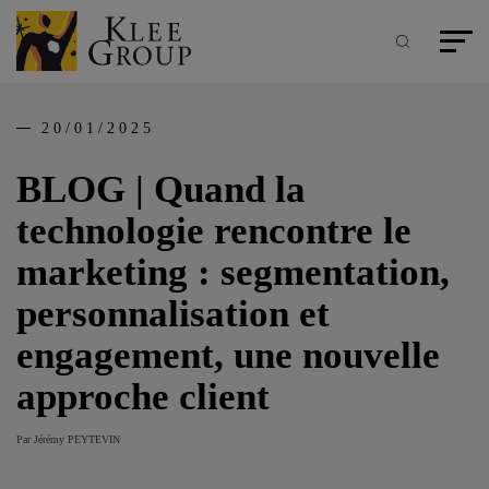
Panneau de gestion des cookies
Aller
au
contenu
Recherche
Menu pr
principal
20/01/2025
BLOG | Quand la
technologie rencontre le
marketing : segmentation,
personnalisation et
engagement, une nouvelle
approche client
Par Jérémy PEYTEVIN