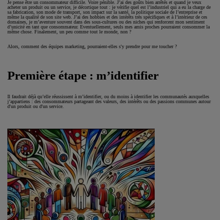
Je pense être un consommateur difficile. Voire pénible. J’ai des goûts bien arrêtés et quand je veux
acheter un produit ou un service, je décortique tout : je vérifie quel est l’industriel qui a eu la charge de
sa fabrication, son mode de transport, son impact sur la santé, la politique sociale de l’entreprise et
même la qualité de son site web. J’ai des hobbies et des intérêts très spécifiques et à l’intérieur de ces
domaines, je m’aventure souvent dans des sous-cultures ou des niches qui renforcent mon sentiment
d’unicité en tant que consommateur. Eventuellement, seuls mes amis proches pourraient consommer la
même chose. Finalement, un peu comme tout le monde, non ?
Alors, comment des équipes marketing, pourraient-elles s'y prendre pour me toucher ?
Première étape : m’identifier
Il faudrait déjà qu’elle réussissent à m’identifier, ou du moins à identifier les communautés auxquelles
j’appartiens : des consommateurs partageant des valeurs, des intérêts ou des passions communes autour
d'un produit ou d'un service.