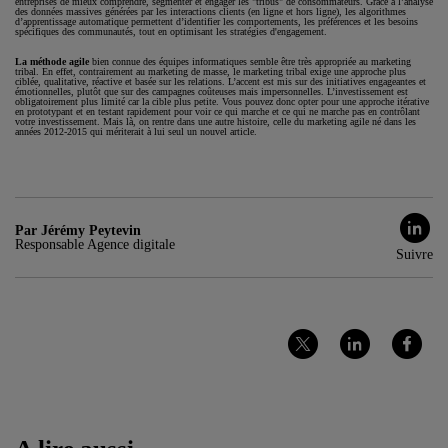
entreprises de mieux comprendre, segmenter et engager les "tribus" de consommateurs. Grâce à l’analyse
des données massives générées par les interactions clients (en ligne et hors ligne), les algorithmes
d’apprentissage automatique permettent d’identifier les comportements, les préférences et les besoins
spécifiques des communautés, tout en optimisant les stratégies d'engagement.
La méthode agile
bien connue des équipes informatiques semble être très appropriée au marketing
tribal. En effet, contrairement au marketing de masse, le marketing tribal exige une approche plus
ciblée, qualitative, réactive et basée sur les relations. L’accent est mis sur des initiatives engageantes et
émotionnelles, plutôt que sur des campagnes coûteuses mais impersonnelles. L’investissement est
obligatoirement plus limité car la cible plus petite. Vous pouvez donc opter pour une approche itérative
en prototypant et en testant rapidement pour voir ce qui marche et ce qui ne marche pas en contrôlant
votre investissement. Mais là, on rentre dans une autre histoire, celle du marketing agile né dans les
années 2012-2015 qui mériterait à lui seul un nouvel article.
Par Jérémy Peytevin
Responsable Agence digitale
Suivre
Partager
Partager
Partager
sur
sur
sur
Twitter
LinkedIn
Facebook