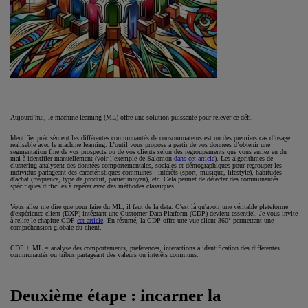
Aujourd’hui, le machine learning (ML) offre une solution puissante pour relever ce défi.
Identifier précisément les différentes communautés de consommateurs est un des premiers cas d’usage
réalisable avec le machine learning. L’outil vous propose à partir de vos données d’obtenir une
segmentation fine de vos prospects ou de vos clients selon des regroupements que vous auriez eu du
mal à identifier manuellement (voir l’exemple de Salomon
dans cet article
). Les algorithmes de
clustering analysent des données comportementales, sociales et démographiques pour regrouper les
individus partageant des caractéristiques communes : intérêts (sport, musique, lifestyle), habitudes
d'achat (fréquence, type de produit, panier moyen), etc. Cela permet de détecter des communautés
spécifiques difficiles à repérer avec des méthodes classiques.
Vous allez me dire que pour faire du ML, il faut de la data. C'est là qu'avoir une véritable plateforme
d'expérience client (DXP) intégrant une Customer Data Platform (CDP) devient essentiel. Je vous invite
à relire le chapitre CDP
cet article
. En résumé, la CDP offre une vue client 360° permettant une
compréhension globale du client.
CDP + ML = analyse des comportements, préférences, interactions à identification des différentes
communautés ou tribus partageant des valeurs ou intérêts communs.
Deuxième étape : incarner la