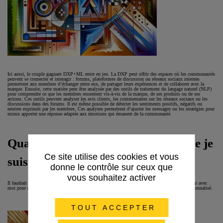
Ici aussi, le couple gagnant DXP+ML entre en jeu. La DXP peut offrir des espaces où les communautés
peuvent se connecter et interagir : forums, plateformes de discussion ou réseaux sociaux internes
permettent aux membres d’échanger entre eux, de partager leurs expériences et de collaborer avec la
marque. Ensuite, cette matière peut être analysée par des outils de traitement du langage naturel (NLP)
pour comprendre ce que les membres ressentent vis-à-vis de la marque, de ses produits ou de ses
actions. Ces outils peuvent analyser les avis clients, les commentaires sur les réseaux sociaux ou les
discussions dans des forums. Il est même possible de détecter les sentiments positifs, négatifs ou
neutres exprimés par les membres. Ces analyses permettent d’ajuster les messages ou les stratégies pour
mieux apporter une réponse adaptée aux émotions qui émanent de la communauté.
Quatrième étape : me confirmer que je
Ce site utilise des cookies et vous
suis unique
donne le contrôle sur ceux que
vous souhaitez activer
Il faudrait que les équipes marketing personnalisent les contenus et les interactions qu’elles ont avec
moi pour que je sois rassuré sur le fait que je dispose d’un service ou d’un produit 100% personnalisé.
TOUT ACCEPTER