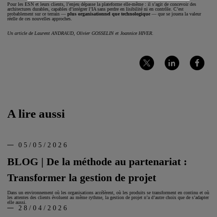
Pour les ESN et leurs clients, l’enjeu dépasse la plateforme elle-même : il s’agit de concevoir des
architectures durables, capables d’intégrer l’IA sans perdre en lisibilité ni en contrôle. C’est
probablement sur ce terrain —
plus organisationnel que technologique
— que se jouera la valeur
réelle de ces nouvelles approches.
Un article de Laurent ANDRAUD, Olivier GOSSELIN et Joannice HIVER.
Partager
Partager
Partager
sur
sur
sur
Twitter
LinkedIn
Facebook
A lire aussi
05/05/2026
BLOG | De la méthode au partenariat :
Transformer la gestion de projet
Dans un environnement où les organisations accélèrent, où les produits se transforment en continu et où
les attentes des clients évoluent au même rythme, la gestion de projet n’a d’autre choix que de s’adapter
elle aussi.
28/04/2026