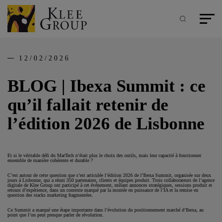
Panneau de gestion des cookies
Aller
au
contenu
Recherche
Menu pr
principal
12/02/2026
BLOG | Ibexa Summit : ce
qu’il fallait retenir de
l’édition 2026 de Lisbonne
Et si le véritable défi du MarTech n’était plus le choix des outils, mais leur capacité à fonctionner
ensemble de manière cohérente et durable ?
C’est autour de cette question que s’est articulée l’édition 2026 de l’Ibexa Summit, organisée sur deux
jours à Lisbonne, qui a réuni 350 partenaires, clients et équipes produit. Trois collaborateurs de l’agence
digitale de Klee Group ont participé à cet événement, mêlant annonces stratégiques, sessions produit et
retours d’expérience, dans un contexte marqué par la montée en puissance de l’IA et la remise en
question des stacks marketing fragmentées.
Ce Summit a marqué une étape importante dans l’évolution du positionnement marché d’Ibexa, au
point que l’on peut presque parler de révolution.