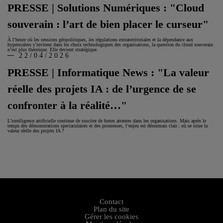
PRESSE | Solutions Numériques : "Cloud
souverain : l’art de bien placer le curseur"
À l’heure où les tensions géopolitiques, les régulations extraterritoriales et la dépendance aux
hyperscalers s’invitent dans les choix technologiques des organisations, la question du cloud souverain
n’est plus théorique. Elle devient stratégique.
22/04/2026
PRESSE | Informatique News : "La valeur
réelle des projets IA : de l’urgence de se
confronter à la réalité…"
L’intelligence artificielle continue de susciter de fortes attentes dans les organisations. Mais après le
temps des démonstrations spectaculaires et des promesses, l’enjeu est désormais clair : où se situe la
valeur réelle des projets IA ?
Contact
Plan du site
Gérer les cookies