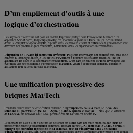
D’un empilement d’outils à une
logique d’orchestration
Les keynotes d’ouverture ont posé un constat largement partagé dans l’écosystème MarTech : les
approches
best-of-breed
, longtemps privilégiées, montrent aujourd’hui leurs limites. Accumulation
d’outils, complexité opérationnelle, ruptures dans les parcours clients et difficultés de gouvernance sont
devenues des problématiques récurrentes, notamment dans les organisations internationales.
L’irruption de l’IA agit ici comme un révélateur
. Plusieurs intervenants ont souligné que, sans socle
cohérent ni orchestration réelle, les projets d’IA peinent à produire des résultats tangibles, tout en
augmentant les coûts et la dépendance technologique. C’est dans ce contexte qu’Ibexa revendique une
évolution vers une plateforme d’orchestration marketing, visant à coordonner contenus, données et
activations tout au long du cycle marketing.
Une unification progressive des
briques MarTech
L’annonce structurante de cette édition concerne le
regroupement, sous la marque Ibexa, des
solutions du portefeuille QNTM — Actito, Qualifio, Quable et Raptor
— ainsi que le lancement
de
Cohesivo
, un nouveau CMS SaaS présenté comme nativement orienté IA.
Le message est clair : il ne s’agit pas de fusionner ces outils dans une suite monolithique, mais de
proposer une couche d’orchestration commune, reposant sur une
DXP composable.
Chaque produit
conserve son périmètre fonctionnel et sa roadmap, tout en s’inscrivant dans une logique
d’intégration plus poussée
. Cette approche intermédiaire cherche à répondre à une tension bien connue